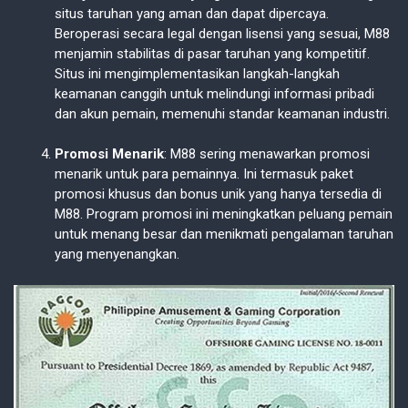
situs taruhan yang aman dan dapat dipercaya.
Beroperasi secara legal dengan lisensi yang sesuai, M88
menjamin stabilitas di pasar taruhan yang kompetitif.
Situs ini mengimplementasikan langkah-langkah
keamanan canggih untuk melindungi informasi pribadi
dan akun pemain, memenuhi standar keamanan industri.
Promosi Menarik
: M88 sering menawarkan promosi
menarik untuk para pemainnya. Ini termasuk paket
promosi khusus dan bonus unik yang hanya tersedia di
M88. Program promosi ini meningkatkan peluang pemain
untuk menang besar dan menikmati pengalaman taruhan
yang menyenangkan.