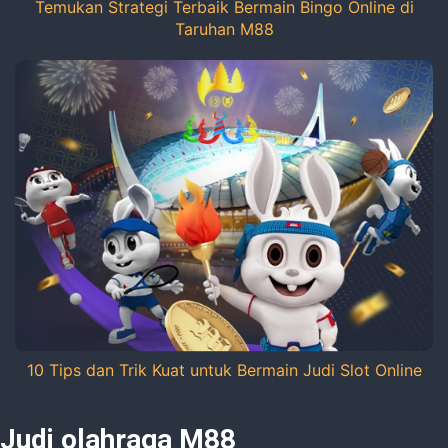
Temukan Strategi Terbaik Bermain Bingo Online di
Taruhan M88
10 Tips dan Trik Kuat untuk Bermain Judi Slot Online
Judi olahraga M88