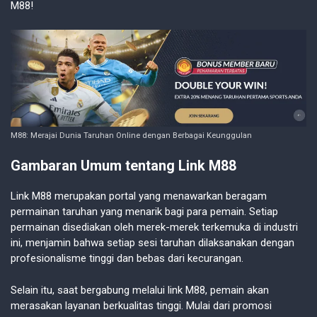
M88!
M88: Merajai Dunia Taruhan Online dengan Berbagai Keunggulan
Gambaran Umum tentang Link M88
Link M88 merupakan portal yang menawarkan beragam
permainan taruhan yang menarik bagi para pemain. Setiap
permainan disediakan oleh merek-merek terkemuka di industri
ini, menjamin bahwa setiap sesi taruhan dilaksanakan dengan
profesionalisme tinggi dan bebas dari kecurangan.
Selain itu, saat bergabung melalui link M88, pemain akan
merasakan layanan berkualitas tinggi. Mulai dari promosi