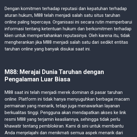
Dengan komitmen terhadap reputasi dan kepatuhan terhadap
aturan hukum, M88 telah menjadi salah satu situs taruhan
online paling tepercaya. Organisasi ini secara rutin memperbarui
informasi tentang ketentuan hukum dan berkomitmen terhadap
klien untuk mempertahankan reputasinya. Oleh karena itu, tidak
mengherankan jika M88 menjadi salah satu dari sedikit entitas
taruhan online yang banyak disukai saat ini.
M88: Merajai Dunia Taruhan dengan
Pengalaman Luar Biasa
M88 saat ini telah menjadi merek dominan di pasar taruhan
online. Platform ini tidak hanya menyuguhkan berbagai macam
permainan yang menarik, tetapi juga menawarkan layanan
berkualitas tinggi. Pengguna akan mendapatkan akses ke link
resmi M88 yang terjamin keasliannya, sehingga tidak perlu
khawatir tentang pemblokiran. Kami di sini untuk membantu
Anda menjelajahi dan menikmati semua aspek menarik dari