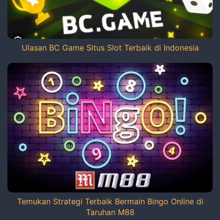
Ulasan BC Game Situs Slot Terbaik di Indonesia
Temukan Strategi Terbaik Bermain Bingo Online di
Taruhan M88