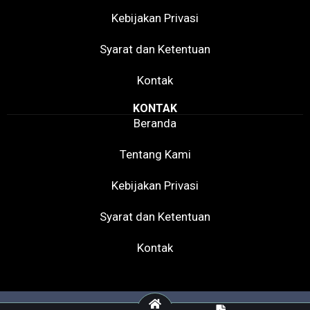
Kebijakan Privasi
Syarat dan Ketentuan
Kontak
KONTAK
Beranda
Tentang Kami
Kebijakan Privasi
Syarat dan Ketentuan
Kontak