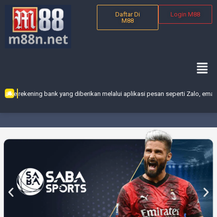
Daftar Di
Login M88
M88
n melalui aplikasi pesan seperti Zalo, email, atau yang diiklankan di akun 