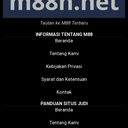
Tautan ke M88 Terbaru
INFORMASI TENTANG M88
Beranda
Tentang Kami
Kebijakan Privasi
Syarat dan Ketentuan
Kontak
PANDUAN SITUS JUDI
Beranda
Tentang Kami