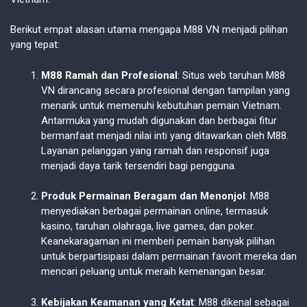
Berikut empat alasan utama mengapa M88 VN menjadi pilihan
yang tepat:
M88 Ramah dan Profesional
: Situs web taruhan M88
VN dirancang secara profesional dengan tampilan yang
menarik untuk memenuhi kebutuhan pemain Vietnam.
Antarmuka yang mudah digunakan dan berbagai fitur
bermanfaat menjadi nilai inti yang ditawarkan oleh M88.
Layanan pelanggan yang ramah dan responsif juga
menjadi daya tarik tersendiri bagi pengguna.
Produk Permainan Beragam dan Menonjol
: M88
menyediakan berbagai permainan online, termasuk
kasino, taruhan olahraga, live games, dan poker.
Keanekaragaman ini memberi pemain banyak pilihan
untuk berpartisipasi dalam permainan favorit mereka dan
mencari peluang untuk meraih kemenangan besar.
Kebijakan Keamanan yang Ketat
: M88 dikenal sebagai