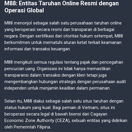
M88: Entitas Taruhan Online Resmi dengan
Operasi Global
M88 menonjol sebagai salah satu perusahaan taruhan online
yang beroperasi secara resmi dan transparan di berbagai
negara. Dengan sertifikasi dari otoritas hukum setempat, M88
berkomitmen untuk mematuhi aturan ketat terkait keamanan
informasi dan transaksi keuangan.
M88 mengikuti semua regulasi tentang pajak dan pencegahan
pencucian uang. Organisasi ini tidak hanya memastikan
transparansi dalam transaksi dengan klien tetapi juga
mengembangkan hubungan strategis dengan perusahaan audit
independen untuk menjamin keadilan dalam permainan.
Selain itu, M88 diakui sebagai salah satu situs taruhan dengan
status hukum yang kuat. Bagi pemain di Vietnam, situs ini
beroperasi secara legal di bawah lisensi dari Cagayan
Economic Zone Authority (CEZA), sebuah entitas yang didirikan
oleh Pemerintah Filipina.