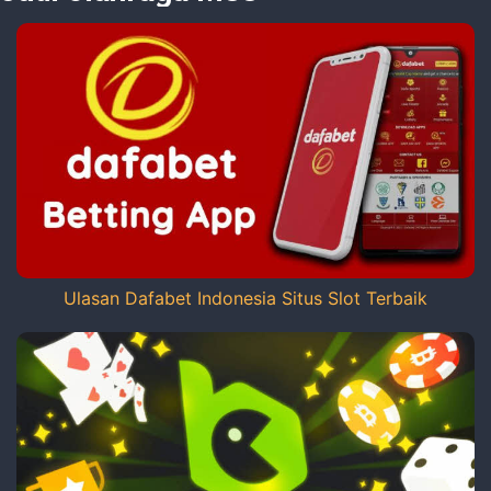
Ulasan Dafabet Indonesia Situs Slot Terbaik