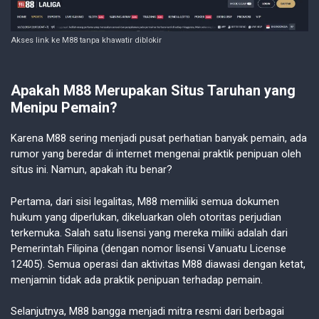
Akses link ke M88 tanpa khawatir diblokir
Apakah M88 Merupakan Situs Taruhan yang
Menipu Pemain?
Karena M88 sering menjadi pusat perhatian banyak pemain, ada
rumor yang beredar di internet mengenai praktik penipuan oleh
situs ini. Namun, apakah itu benar?
Pertama, dari sisi legalitas, M88 memiliki semua dokumen
hukum yang diperlukan, dikeluarkan oleh otoritas perjudian
terkemuka. Salah satu lisensi yang mereka miliki adalah dari
Pemerintah Filipina (dengan nomor lisensi Vanuatu License
12405). Semua operasi dan aktivitas M88 diawasi dengan ketat,
menjamin tidak ada praktik penipuan terhadap pemain.
Selanjutnya, M88 bangga menjadi mitra resmi dari berbagai