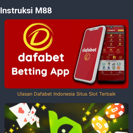
Instruksi M88
Ulasan Dafabet Indonesia Situs Slot Terbaik