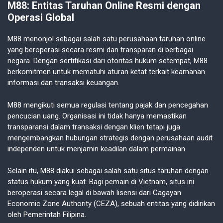
M88: Entitas Taruhan Online Resmi dengan
Operasi Global
M88 menonjol sebagai salah satu perusahaan taruhan online
yang beroperasi secara resmi dan transparan di berbagai
negara. Dengan sertifikasi dari otoritas hukum setempat, M88
berkomitmen untuk mematuhi aturan ketat terkait keamanan
informasi dan transaksi keuangan.
M88 mengikuti semua regulasi tentang pajak dan pencegahan
pencucian uang. Organisasi ini tidak hanya memastikan
transparansi dalam transaksi dengan klien tetapi juga
mengembangkan hubungan strategis dengan perusahaan audit
independen untuk menjamin keadilan dalam permainan.
Selain itu, M88 diakui sebagai salah satu situs taruhan dengan
status hukum yang kuat. Bagi pemain di Vietnam, situs ini
beroperasi secara legal di bawah lisensi dari Cagayan
Economic Zone Authority (CEZA), sebuah entitas yang didirikan
oleh Pemerintah Filipina.