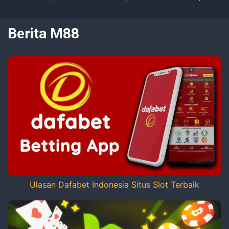
Berita M88
Ulasan Dafabet Indonesia Situs Slot Terbaik