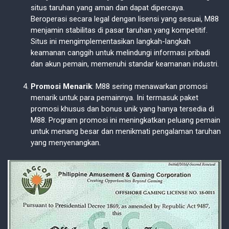
situs taruhan yang aman dan dapat dipercaya.
Beroperasi secara legal dengan lisensi yang sesuai, M88
menjamin stabilitas di pasar taruhan yang kompetitif.
Situs ini mengimplementasikan langkah-langkah
keamanan canggih untuk melindungi informasi pribadi
dan akun pemain, memenuhi standar keamanan industri.
Promosi Menarik
: M88 sering menawarkan promosi
menarik untuk para pemainnya. Ini termasuk paket
promosi khusus dan bonus unik yang hanya tersedia di
M88. Program promosi ini meningkatkan peluang pemain
untuk menang besar dan menikmati pengalaman taruhan
yang menyenangkan.