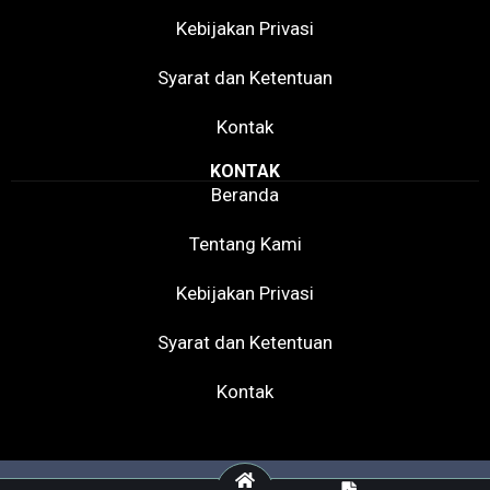
Kebijakan Privasi
Syarat dan Ketentuan
Kontak
KONTAK
Beranda
Tentang Kami
Kebijakan Privasi
Syarat dan Ketentuan
Kontak