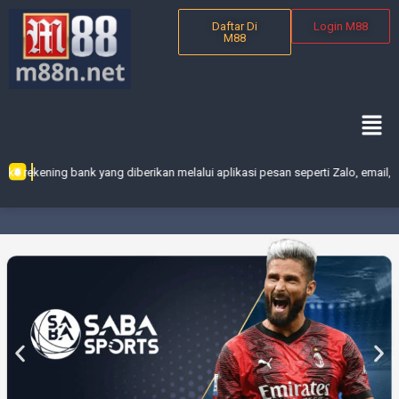
Daftar Di
Login M88
M88
melalui aplikasi pesan seperti Zalo, email, atau yang diiklankan di akun me