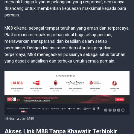
menarik hingga layanan pelanggan yang responsif, semuanya
dirancang untuk memberikan kepuasan maksimal kepada para
pemain.
M88 dikenal sebagai tempat taruhan yang aman dan terpercaya.
Platform ini merupakan pilihan ideal bagi setiap penjudi,
menawarkan transparansi dan keadilan dalam setiap
permainan. Dengan lisensi resmi dari otoritas perjudian
terpercaya, M88 menegaskan posisinya sebagai situs taruhan
yang dapat diandalkan dan terbuka untuk semua pemain.
Ikhtisar tautan M88
Akses Link M88 Tanpa Khawatir Terblokir