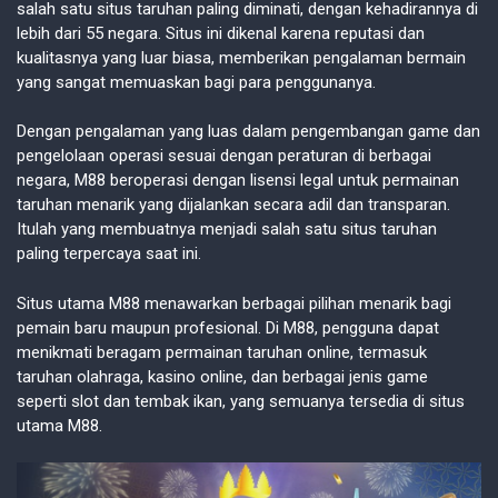
salah satu situs taruhan paling diminati, dengan kehadirannya di
lebih dari 55 negara. Situs ini dikenal karena reputasi dan
kualitasnya yang luar biasa, memberikan pengalaman bermain
yang sangat memuaskan bagi para penggunanya.
Dengan pengalaman yang luas dalam pengembangan game dan
pengelolaan operasi sesuai dengan peraturan di berbagai
negara, M88 beroperasi dengan lisensi legal untuk permainan
taruhan menarik yang dijalankan secara adil dan transparan.
Itulah yang membuatnya menjadi salah satu situs taruhan
paling terpercaya saat ini.
Situs utama M88 menawarkan berbagai pilihan menarik bagi
pemain baru maupun profesional. Di M88, pengguna dapat
menikmati beragam permainan taruhan online, termasuk
taruhan olahraga, kasino online, dan berbagai jenis game
seperti slot dan tembak ikan, yang semuanya tersedia di situs
utama M88.