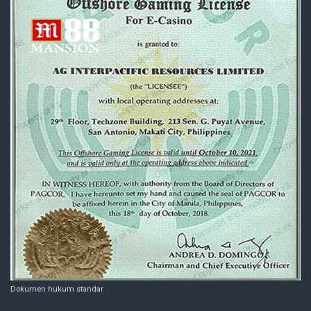
Dokumen hukum standar