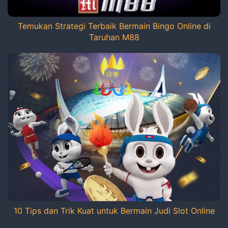
Temukan Strategi Terbaik Bermain Bingo Online di
Taruhan M88
10 Tips dan Trik Kuat untuk Bermain Judi Slot Online