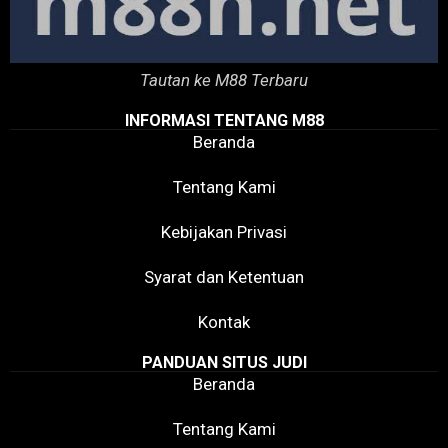
Tautan ke M88 Terbaru
INFORMASI TENTANG M88
Beranda
Tentang Kami
Kebijakan Privasi
Syarat dan Ketentuan
Kontak
PANDUAN SITUS JUDI
Beranda
Tentang Kami