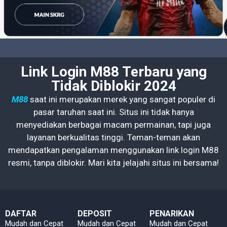
Link Login M88 Terbaru yang
Tidak Diblokir 2024
M88
saat ini merupakan merek yang sangat populer di
pasar taruhan saat ini. Situs ini tidak hanya
menyediakan berbagai macam permainan, tapi juga
layanan berkualitas tinggi. Teman-teman akan
mendapatkan pengalaman menggunakan link login M88
resmi, tanpa diblokir. Mari kita jelajahi situs ini bersama!
DAFTAR
DEPOSIT
PENARIKAN
Mudah dan Cepat
Mudah dan Cepat
Mudah dan Cepat