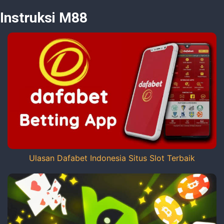
Instruksi M88
Ulasan Dafabet Indonesia Situs Slot Terbaik