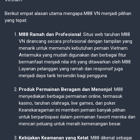
Berikut empat alasan utama mengapa M88 VN menjadi pilihan
yang tepat:
M88 Ramah dan Profesional
: Situs web taruhan M88
VN dirancang secara profesional dengan tampilan yang
menarik untuk memenuhi kebutuhan pemain Vietnam.
Antarmuka yang mudah digunakan dan berbagai fitur
bermanfaat menjadi nilai inti yang ditawarkan oleh M88.
Layanan pelanggan yang ramah dan responsif juga
menjadi daya tarik tersendiri bagi pengguna.
Produk Permainan Beragam dan Menonjol
: M88
menyediakan berbagai permainan online, termasuk
kasino, taruhan olahraga, live games, dan poker.
Keanekaragaman ini memberi pemain banyak pilihan
untuk berpartisipasi dalam permainan favorit mereka dan
mencari peluang untuk meraih kemenangan besar.
Kebijakan Keamanan yang Ketat
: M88 dikenal sebagai