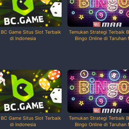
 BC Game Situs Slot Terbaik
Temukan Strategi Terbaik 
di Indonesia
Bingo Online di Taruhan
 BC Game Situs Slot Terbaik
Temukan Strategi Terbaik 
di Indonesia
Bingo Online di Taruhan