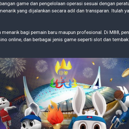
ngan game dan pengelolaan operasi sesuai dengan peratur
menarik yang dijalankan secara adil dan transparan. Itulah
n menarik bagi pemain baru maupun profesional. Di M88, p
sino online, dan berbagai jenis game seperti slot dan temba