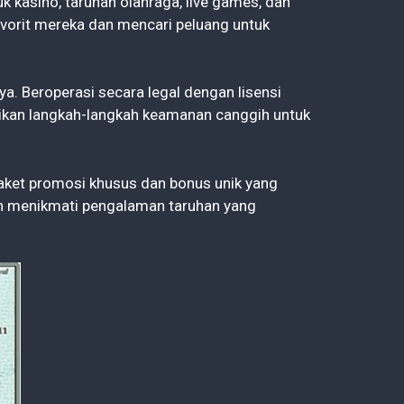
 kasino, taruhan olahraga, live games, dan
avorit mereka dan mencari peluang untuk
a. Beroperasi secara legal dengan lisensi
sikan langkah-langkah keamanan canggih untuk
aket promosi khusus dan bonus unik yang
an menikmati pengalaman taruhan yang