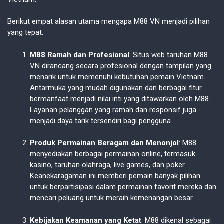
Berikut empat alasan utama mengapa M88 VN menjadi pilihan
yang tepat:
M88 Ramah dan Profesional
: Situs web taruhan M88
VN dirancang secara profesional dengan tampilan yang
menarik untuk memenuhi kebutuhan pemain Vietnam.
Antarmuka yang mudah digunakan dan berbagai fitur
bermanfaat menjadi nilai inti yang ditawarkan oleh M88.
Layanan pelanggan yang ramah dan responsif juga
menjadi daya tarik tersendiri bagi pengguna.
Produk Permainan Beragam dan Menonjol
: M88
menyediakan berbagai permainan online, termasuk
kasino, taruhan olahraga, live games, dan poker.
Keanekaragaman ini memberi pemain banyak pilihan
untuk berpartisipasi dalam permainan favorit mereka dan
mencari peluang untuk meraih kemenangan besar.
Kebijakan Keamanan yang Ketat
: M88 dikenal sebagai