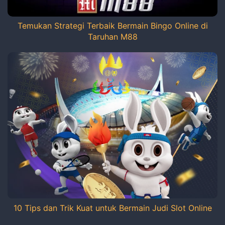
Temukan Strategi Terbaik Bermain Bingo Online di
Taruhan M88
10 Tips dan Trik Kuat untuk Bermain Judi Slot Online