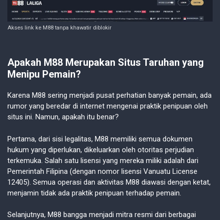
Akses link ke M88 tanpa khawatir diblokir
Apakah M88 Merupakan Situs Taruhan yang
Menipu Pemain?
Karena M88 sering menjadi pusat perhatian banyak pemain, ada
rumor yang beredar di internet mengenai praktik penipuan oleh
situs ini. Namun, apakah itu benar?
Pertama, dari sisi legalitas, M88 memiliki semua dokumen
hukum yang diperlukan, dikeluarkan oleh otoritas perjudian
terkemuka. Salah satu lisensi yang mereka miliki adalah dari
Pemerintah Filipina (dengan nomor lisensi Vanuatu License
12405). Semua operasi dan aktivitas M88 diawasi dengan ketat,
menjamin tidak ada praktik penipuan terhadap pemain.
Selanjutnya, M88 bangga menjadi mitra resmi dari berbagai