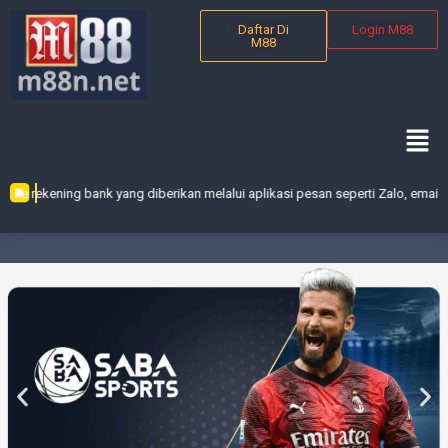
Daftar Di
Login M88
M88
 melalui aplikasi pesan seperti Zalo, email, atau yang diiklankan di akun me