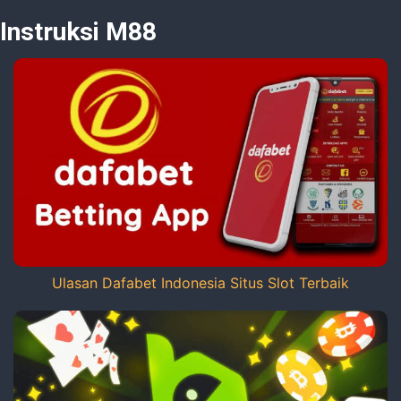
Instruksi M88
Ulasan Dafabet Indonesia Situs Slot Terbaik