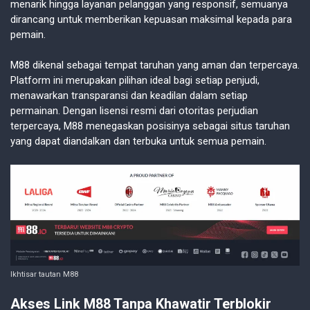
menarik hingga layanan pelanggan yang responsif, semuanya
dirancang untuk memberikan kepuasan maksimal kepada para
pemain.
M88 dikenal sebagai tempat taruhan yang aman dan terpercaya.
Platform ini merupakan pilihan ideal bagi setiap penjudi,
menawarkan transparansi dan keadilan dalam setiap
permainan. Dengan lisensi resmi dari otoritas perjudian
terpercaya, M88 menegaskan posisinya sebagai situs taruhan
yang dapat diandalkan dan terbuka untuk semua pemain.
Ikhtisar tautan M88
Akses Link M88 Tanpa Khawatir Terblokir