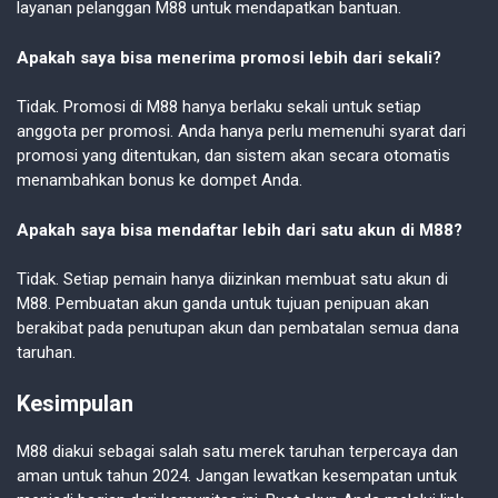
layanan pelanggan M88 untuk mendapatkan bantuan.
Apakah saya bisa menerima promosi lebih dari sekali?
Tidak. Promosi di M88 hanya berlaku sekali untuk setiap
anggota per promosi. Anda hanya perlu memenuhi syarat dari
promosi yang ditentukan, dan sistem akan secara otomatis
menambahkan bonus ke dompet Anda.
Apakah saya bisa mendaftar lebih dari satu akun di M88?
Tidak. Setiap pemain hanya diizinkan membuat satu akun di
M88. Pembuatan akun ganda untuk tujuan penipuan akan
berakibat pada penutupan akun dan pembatalan semua dana
taruhan.
Kesimpulan
M88 diakui sebagai salah satu merek taruhan terpercaya dan
aman untuk tahun 2024. Jangan lewatkan kesempatan untuk