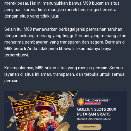
merek besar. Hal ini menunjukkan bahwa M88 bukanlah situs
penipuan, karena tidak mungkin merek besar ingin bermitra
dengan situs yang tidak jujur.
Selain itu, M88 menawarkan berbagai jenis permainan taruhan
dengan peluang menang yang tinggi. Pemain yang menang akan
menerima pembayaran yang transparan dan segera. Bermain di
M88 berarti Anda tidak perlu khawatir akan adanya biaya
tersembunyi.
Kesimpulannya, M88 bukan situs yang menipu pemain. Semua
layanan di situs ini aman, transparan, dan terbuka untuk semua
pemain.