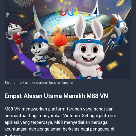
Taruhan terkemuka dengan layanan taruhan
Empat Alasan Utama Memilih M88 VN
M88 VN menawarkan platform taruhan yang sehat dan
bermanfaat bagi masyarakat Vietnam. Sebagai platform
aplikasi yang terpercaya, M88 menyediakan berbagai
keuntungan dan pengalaman berkelas bagi pengguna di
Vietnam.