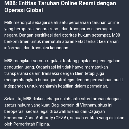
M88: Entitas Taruhan Online Resmi dengan
Operasi Global
M88 menonjol sebagai salah satu perusahaan taruhan online
yang beroperasi secara resmi dan transparan di berbagai
negara. Dengan sertifikasi dari otoritas hukum setempat, M88
berkomitmen untuk mematuhi aturan ketat terkait keamanan
informasi dan transaksi keuangan.
M88 mengikuti semua regulasi tentang pajak dan pencegahan
pencucian uang. Organisasi ini tidak hanya memastikan
transparansi dalam transaksi dengan klien tetapi juga
mengembangkan hubungan strategis dengan perusahaan audit
independen untuk menjamin keadilan dalam permainan.
Selain itu, M88 diakui sebagai salah satu situs taruhan dengan
status hukum yang kuat. Bagi pemain di Vietnam, situs ini
beroperasi secara legal di bawah lisensi dari Cagayan
Economic Zone Authority (CEZA), sebuah entitas yang didirikan
oleh Pemerintah Filipina.