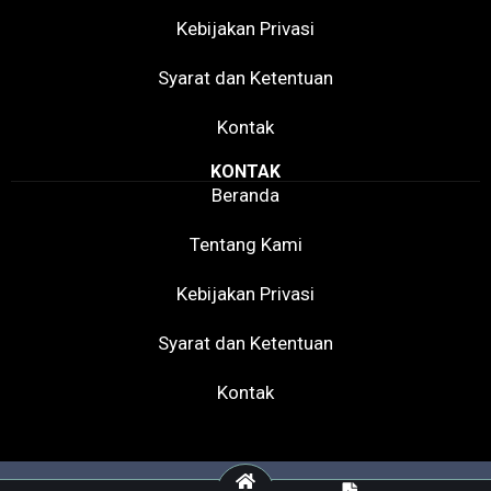
Kebijakan Privasi
Syarat dan Ketentuan
Kontak
KONTAK
Beranda
Tentang Kami
Kebijakan Privasi
Syarat dan Ketentuan
Kontak