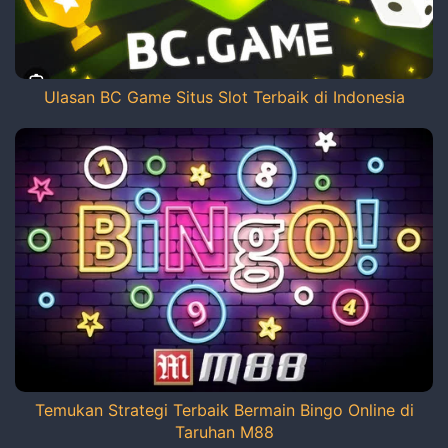
Ulasan BC Game Situs Slot Terbaik di Indonesia
Temukan Strategi Terbaik Bermain Bingo Online di
Taruhan M88