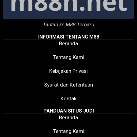
Tautan ke M88 Terbaru
INFORMASI TENTANG M88
Beranda
Tentang Kami
Kebijakan Privasi
Syarat dan Ketentuan
Kontak
PANDUAN SITUS JUDI
Beranda
Tentang Kami