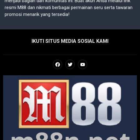
menjadi bagian dari komunitas ini. Buat akun Anda melalui link
resmi M88 dan nikmati berbagai permainan seru serta tawaran
promosi menarik yang tersedia!
IKUTI SITUS MEDIA SOSIAL KAMI