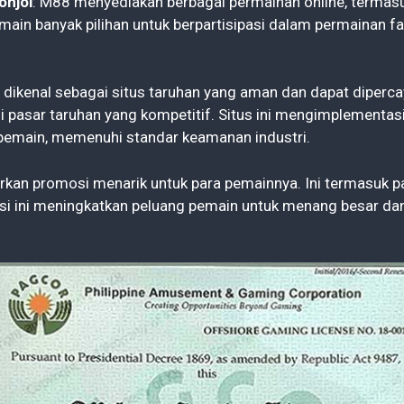
onjol
: M88 menyediakan berbagai permainan online, termasuk
ain banyak pilihan untuk berpartisipasi dalam permainan f
 dikenal sebagai situs taruhan yang aman dan dapat dipercay
di pasar taruhan yang kompetitif. Situs ini mengimplementa
 pemain, memenuhi standar keamanan industri.
kan promosi menarik untuk para pemainnya. Ini termasuk p
si ini meningkatkan peluang pemain untuk menang besar d