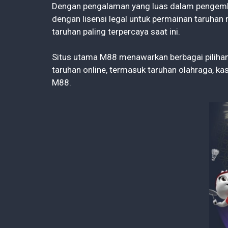
Dengan pengalaman yang luas dalam pengemba
dengan lisensi legal untuk permainan taruhan 
taruhan paling terpercaya saat ini.
Situs utama M88 menawarkan berbagai piliha
taruhan online, termasuk taruhan olahraga, ka
M88.