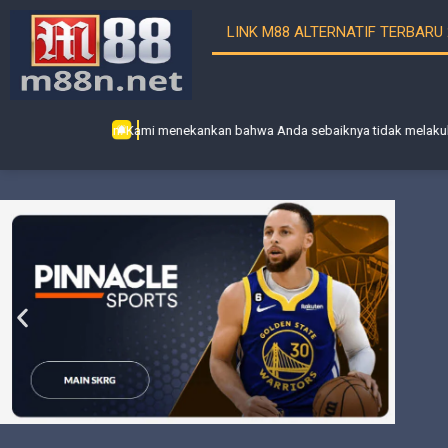
LINK M88 ALTERNATIF TERBARU 
kan bahwa Anda sebaiknya tidak melakukan transfer dana ke rekening bank yan