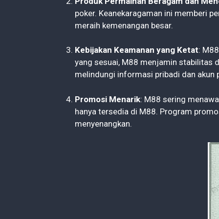
Produk Permainan Beragam dan Men
poker. Keanekaragaman ini memberi pem
meraih kemenangan besar.
Kebijakan Keamanan yang Ketat
: M88
yang sesuai, M88 menjamin stabilitas 
melindungi informasi pribadi dan akun
Promosi Menarik
: M88 sering menawar
hanya tersedia di M88. Program promo
menyenangkan.