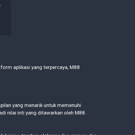
form aplikasi yang terpercaya, M88
mpilan yang menarik untuk memenuhi
 nilai inti yang ditawarkan oleh M88.