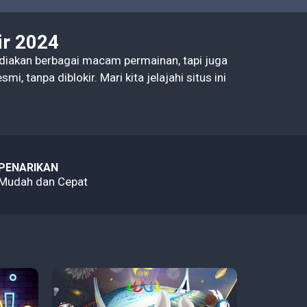
ir 2024
yediakan berbagai macam permainan, tapi juga
tanpa diblokir. Mari kita jelajahi situs ini
PENARIKAN
Mudah dan Cepat