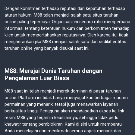
Dengan komitmen terhadap reputasi dan kepatuhan terhadap
aturan hukum, M88 telah menjadi salah satu situs taruhan
online paling tepercaya. Organisasi ini secara rutin memperbarui
informasi tentang ketentuan hukum dan berkomitmen terhadap
klien untuk mempertahankan reputasinya. Oleh karena itu, tidak
mengherankan jika M88 menjadi salah satu dari sedikit entitas
taruhan online yang banyak disukai saat ini.
M88: Merajai Dunia Taruhan dengan
Pengalaman Luar Biasa
M88 saat ini telah menjadi merek dominan di pasar taruhan
online. Platform ini tidak hanya menyuguhkan berbagai macam
permainan yang menarik, tetapi juga menawarkan layanan
berkualitas tinggi. Pengguna akan mendapatkan akses ke link
resmi M88 yang terjamin keasliannya, sehingga tidak perlu
khawatir tentang pemblokiran. Kami di sini untuk membantu
Anda menjelajahi dan menikmati semua aspek menarik dari