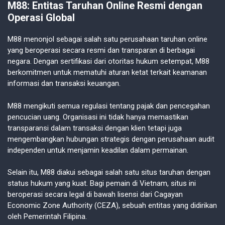
M88: Entitas Taruhan Online Resmi dengan
Operasi Global
M88 menonjol sebagai salah satu perusahaan taruhan online
yang beroperasi secara resmi dan transparan di berbagai
negara. Dengan sertifikasi dari otoritas hukum setempat, M88
berkomitmen untuk mematuhi aturan ketat terkait keamanan
informasi dan transaksi keuangan.
M88 mengikuti semua regulasi tentang pajak dan pencegahan
pencucian uang. Organisasi ini tidak hanya memastikan
transparansi dalam transaksi dengan klien tetapi juga
mengembangkan hubungan strategis dengan perusahaan audit
independen untuk menjamin keadilan dalam permainan.
Selain itu, M88 diakui sebagai salah satu situs taruhan dengan
status hukum yang kuat. Bagi pemain di Vietnam, situs ini
beroperasi secara legal di bawah lisensi dari Cagayan
Economic Zone Authority (CEZA), sebuah entitas yang didirikan
oleh Pemerintah Filipina.