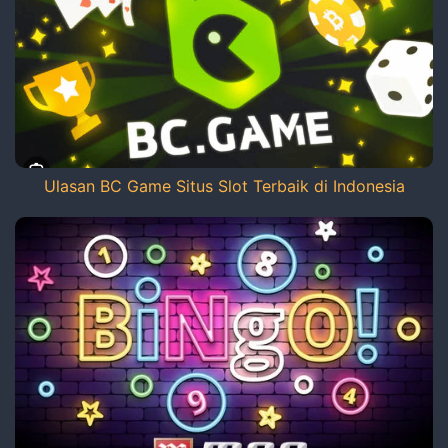
Ulasan BC Game Situs Slot Terbaik di Indonesia