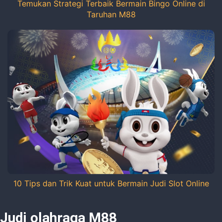
Temukan Strategi Terbaik Bermain Bingo Online di
Taruhan M88
10 Tips dan Trik Kuat untuk Bermain Judi Slot Online
Judi olahraga M88