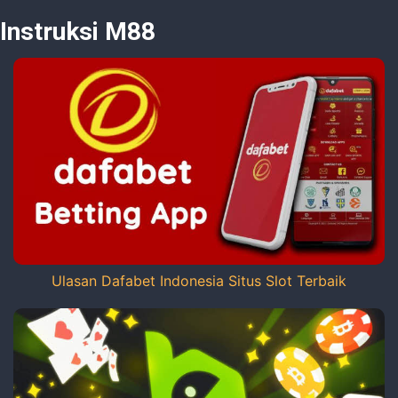
Instruksi M88
Ulasan Dafabet Indonesia Situs Slot Terbaik