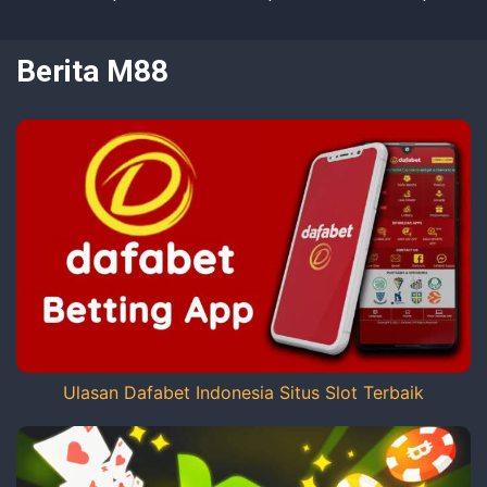
Berita M88
Ulasan Dafabet Indonesia Situs Slot Terbaik