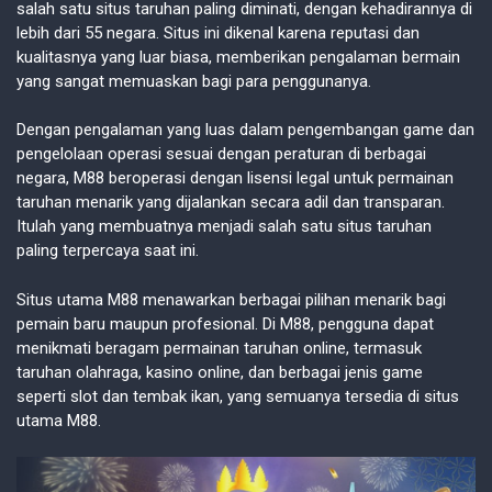
salah satu situs taruhan paling diminati, dengan kehadirannya di
lebih dari 55 negara. Situs ini dikenal karena reputasi dan
kualitasnya yang luar biasa, memberikan pengalaman bermain
yang sangat memuaskan bagi para penggunanya.
Dengan pengalaman yang luas dalam pengembangan game dan
pengelolaan operasi sesuai dengan peraturan di berbagai
negara, M88 beroperasi dengan lisensi legal untuk permainan
taruhan menarik yang dijalankan secara adil dan transparan.
Itulah yang membuatnya menjadi salah satu situs taruhan
paling terpercaya saat ini.
Situs utama M88 menawarkan berbagai pilihan menarik bagi
pemain baru maupun profesional. Di M88, pengguna dapat
menikmati beragam permainan taruhan online, termasuk
taruhan olahraga, kasino online, dan berbagai jenis game
seperti slot dan tembak ikan, yang semuanya tersedia di situs
utama M88.