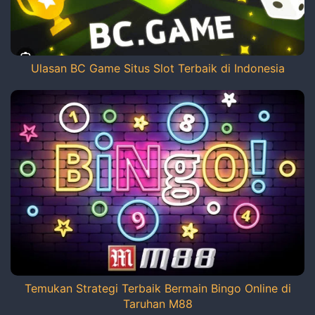
Ulasan BC Game Situs Slot Terbaik di Indonesia
Temukan Strategi Terbaik Bermain Bingo Online di
Taruhan M88