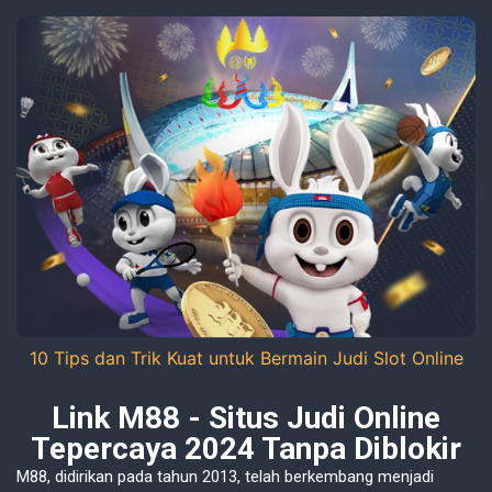
10 Tips dan Trik Kuat untuk Bermain Judi Slot Online
Link M88 - Situs Judi Online
Tepercaya 2024 Tanpa Diblokir
M88, didirikan pada tahun 2013, telah berkembang menjadi