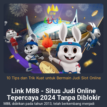
10 Tips dan Trik Kuat untuk Bermain Judi Slot Online
Link M88 - Situs Judi Online
Tepercaya 2024 Tanpa Diblokir
M88, didirikan pada tahun 2013, telah berkembang menjadi