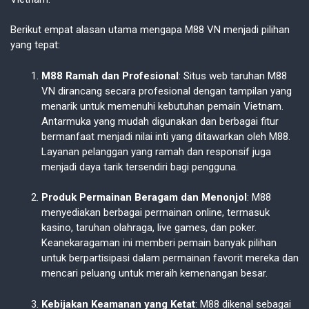
Berikut empat alasan utama mengapa M88 VN menjadi pilihan
yang tepat:
M88 Ramah dan Profesional
: Situs web taruhan M88
VN dirancang secara profesional dengan tampilan yang
menarik untuk memenuhi kebutuhan pemain Vietnam.
Antarmuka yang mudah digunakan dan berbagai fitur
bermanfaat menjadi nilai inti yang ditawarkan oleh M88.
Layanan pelanggan yang ramah dan responsif juga
menjadi daya tarik tersendiri bagi pengguna.
Produk Permainan Beragam dan Menonjol
: M88
menyediakan berbagai permainan online, termasuk
kasino, taruhan olahraga, live games, dan poker.
Keanekaragaman ini memberi pemain banyak pilihan
untuk berpartisipasi dalam permainan favorit mereka dan
mencari peluang untuk meraih kemenangan besar.
Kebijakan Keamanan yang Ketat
: M88 dikenal sebagai