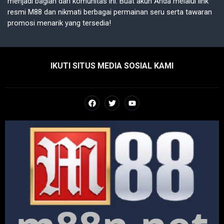
menjadi bagian dari komunitas ini. Buat akun Anda melalui link
resmi M88 dan nikmati berbagai permainan seru serta tawaran
promosi menarik yang tersedia!
IKUTI SITUS MEDIA SOSIAL KAMI