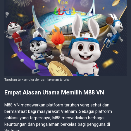
Taruhan terkemuka dengan layanan taruhan
Empat Alasan Utama Memilih M88 VN
M88 VN menawarkan platform taruhan yang sehat dan
bermanfaat bagi masyarakat Vietnam. Sebagai platform
aplikasi yang terpercaya, M88 menyediakan berbagai
keuntungan dan pengalaman berkelas bagi pengguna di
Vietnam.