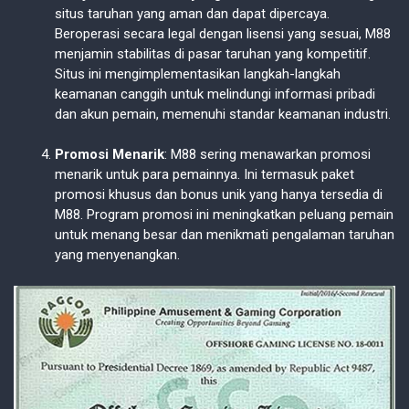
situs taruhan yang aman dan dapat dipercaya.
Beroperasi secara legal dengan lisensi yang sesuai, M88
menjamin stabilitas di pasar taruhan yang kompetitif.
Situs ini mengimplementasikan langkah-langkah
keamanan canggih untuk melindungi informasi pribadi
dan akun pemain, memenuhi standar keamanan industri.
Promosi Menarik
: M88 sering menawarkan promosi
menarik untuk para pemainnya. Ini termasuk paket
promosi khusus dan bonus unik yang hanya tersedia di
M88. Program promosi ini meningkatkan peluang pemain
untuk menang besar dan menikmati pengalaman taruhan
yang menyenangkan.