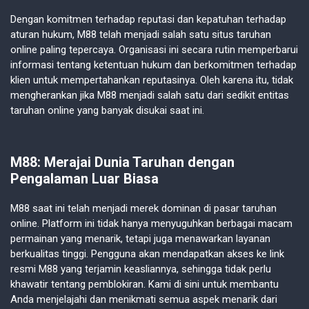
Dengan komitmen terhadap reputasi dan kepatuhan terhadap
aturan hukum, M88 telah menjadi salah satu situs taruhan
online paling tepercaya. Organisasi ini secara rutin memperbarui
informasi tentang ketentuan hukum dan berkomitmen terhadap
klien untuk mempertahankan reputasinya. Oleh karena itu, tidak
mengherankan jika M88 menjadi salah satu dari sedikit entitas
taruhan online yang banyak disukai saat ini.
M88: Merajai Dunia Taruhan dengan
Pengalaman Luar Biasa
M88 saat ini telah menjadi merek dominan di pasar taruhan
online. Platform ini tidak hanya menyuguhkan berbagai macam
permainan yang menarik, tetapi juga menawarkan layanan
berkualitas tinggi. Pengguna akan mendapatkan akses ke link
resmi M88 yang terjamin keasliannya, sehingga tidak perlu
khawatir tentang pemblokiran. Kami di sini untuk membantu
Anda menjelajahi dan menikmati semua aspek menarik dari