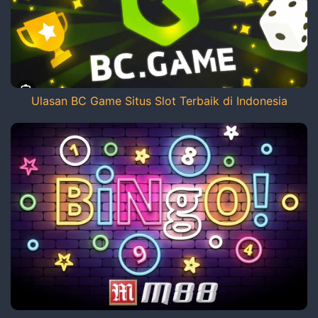
Ulasan BC Game Situs Slot Terbaik di Indonesia