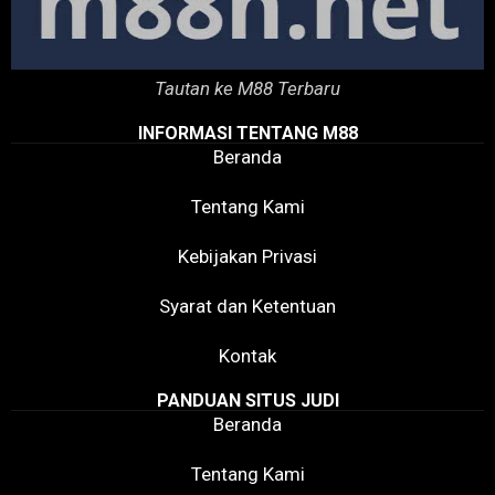
Tautan ke M88 Terbaru
INFORMASI TENTANG M88
Beranda
Tentang Kami
Kebijakan Privasi
Syarat dan Ketentuan
Kontak
PANDUAN SITUS JUDI
Beranda
Tentang Kami