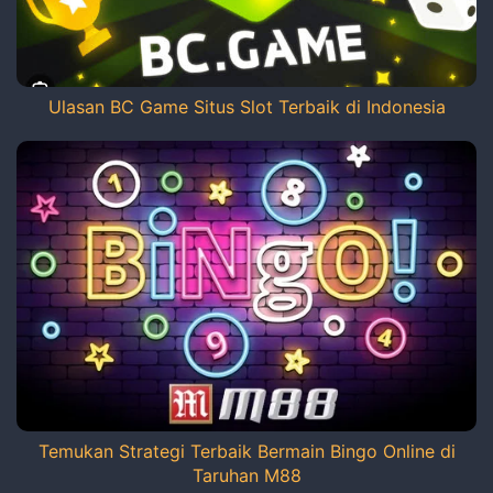
Ulasan BC Game Situs Slot Terbaik di Indonesia
Temukan Strategi Terbaik Bermain Bingo Online di
Taruhan M88