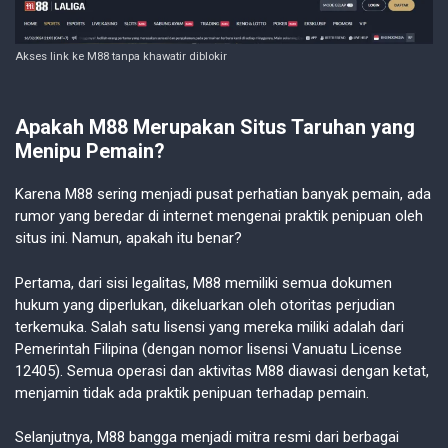
Akses link ke M88 tanpa khawatir diblokir
Apakah M88 Merupakan Situs Taruhan yang
Menipu Pemain?
Karena M88 sering menjadi pusat perhatian banyak pemain, ada
rumor yang beredar di internet mengenai praktik penipuan oleh
situs ini. Namun, apakah itu benar?
Pertama, dari sisi legalitas, M88 memiliki semua dokumen
hukum yang diperlukan, dikeluarkan oleh otoritas perjudian
terkemuka. Salah satu lisensi yang mereka miliki adalah dari
Pemerintah Filipina (dengan nomor lisensi Vanuatu License
12405). Semua operasi dan aktivitas M88 diawasi dengan ketat,
menjamin tidak ada praktik penipuan terhadap pemain.
Selanjutnya, M88 bangga menjadi mitra resmi dari berbagai