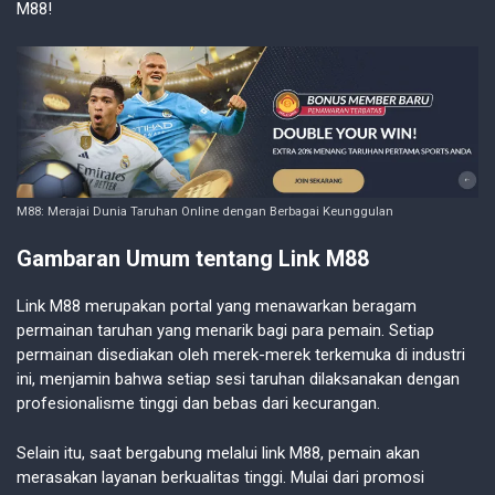
M88!
M88: Merajai Dunia Taruhan Online dengan Berbagai Keunggulan
Gambaran Umum tentang Link M88
Link M88 merupakan portal yang menawarkan beragam
permainan taruhan yang menarik bagi para pemain. Setiap
permainan disediakan oleh merek-merek terkemuka di industri
ini, menjamin bahwa setiap sesi taruhan dilaksanakan dengan
profesionalisme tinggi dan bebas dari kecurangan.
Selain itu, saat bergabung melalui link M88, pemain akan
merasakan layanan berkualitas tinggi. Mulai dari promosi