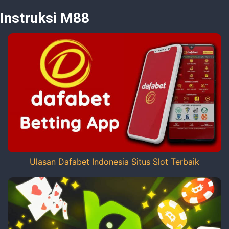
Instruksi M88
Ulasan Dafabet Indonesia Situs Slot Terbaik