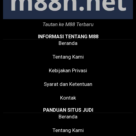
Tautan ke M88 Terbaru
INFORMASI TENTANG M88
Beranda
Tentang Kami
Kebijakan Privasi
Syarat dan Ketentuan
Kontak
PANDUAN SITUS JUDI
Beranda
Tentang Kami