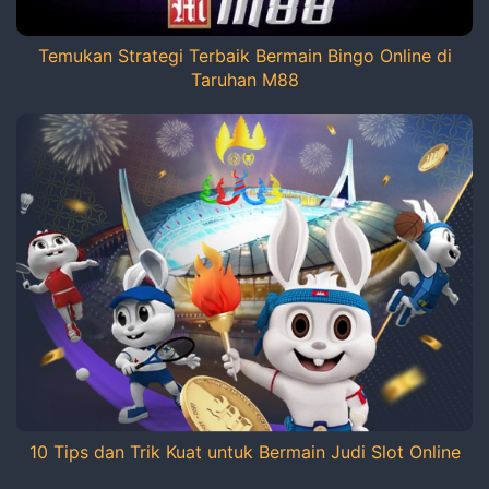
Temukan Strategi Terbaik Bermain Bingo Online di
Taruhan M88
10 Tips dan Trik Kuat untuk Bermain Judi Slot Online