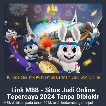
10 Tips dan Trik Kuat untuk Bermain Judi Slot Online
Link M88 - Situs Judi Online
Tepercaya 2024 Tanpa Diblokir
M88, didirikan pada tahun 2013, telah berkembang menjadi