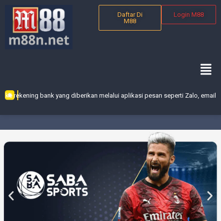
Daftar Di
Login M88
M88
 melalui aplikasi pesan seperti Zalo, email, atau yang diiklankan di akun me