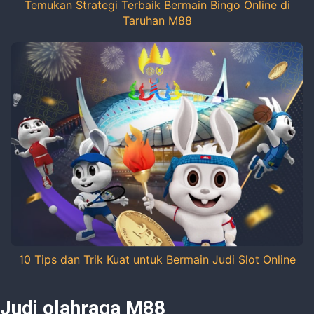
Temukan Strategi Terbaik Bermain Bingo Online di
Taruhan M88
10 Tips dan Trik Kuat untuk Bermain Judi Slot Online
Judi olahraga M88