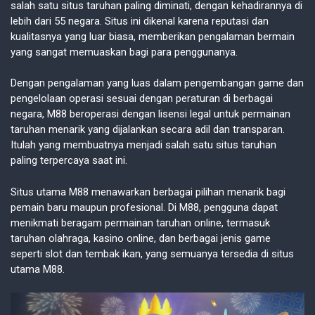
salah satu situs taruhan paling diminati, dengan kehadirannya di
lebih dari 55 negara. Situs ini dikenal karena reputasi dan
kualitasnya yang luar biasa, memberikan pengalaman bermain
yang sangat memuaskan bagi para penggunanya.
Dengan pengalaman yang luas dalam pengembangan game dan
pengelolaan operasi sesuai dengan peraturan di berbagai
negara, M88 beroperasi dengan lisensi legal untuk permainan
taruhan menarik yang dijalankan secara adil dan transparan.
Itulah yang membuatnya menjadi salah satu situs taruhan
paling terpercaya saat ini.
Situs utama M88 menawarkan berbagai pilihan menarik bagi
pemain baru maupun profesional. Di M88, pengguna dapat
menikmati beragam permainan taruhan online, termasuk
taruhan olahraga, kasino online, dan berbagai jenis game
seperti slot dan tembak ikan, yang semuanya tersedia di situs
utama M88.