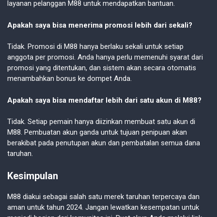
layanan pelanggan M88 untuk mendapatkan bantuan.
Apakah saya bisa menerima promosi lebih dari sekali?
Tidak. Promosi di M88 hanya berlaku sekali untuk setiap
anggota per promosi. Anda hanya perlu memenuhi syarat dari
promosi yang ditentukan, dan sistem akan secara otomatis
menambahkan bonus ke dompet Anda.
Apakah saya bisa mendaftar lebih dari satu akun di M88?
Tidak. Setiap pemain hanya diizinkan membuat satu akun di
M88. Pembuatan akun ganda untuk tujuan penipuan akan
berakibat pada penutupan akun dan pembatalan semua dana
taruhan.
Kesimpulan
M88 diakui sebagai salah satu merek taruhan terpercaya dan
aman untuk tahun 2024. Jangan lewatkan kesempatan untuk