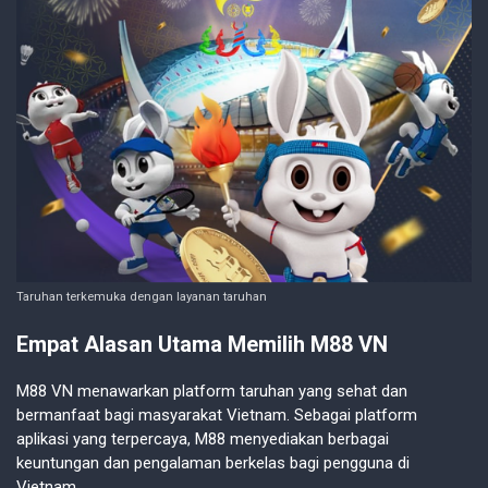
Taruhan terkemuka dengan layanan taruhan
Empat Alasan Utama Memilih M88 VN
M88 VN menawarkan platform taruhan yang sehat dan
bermanfaat bagi masyarakat Vietnam. Sebagai platform
aplikasi yang terpercaya, M88 menyediakan berbagai
keuntungan dan pengalaman berkelas bagi pengguna di
Vietnam.