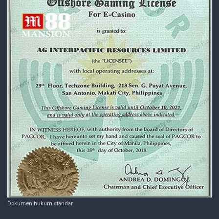
Dokumen hukum standar