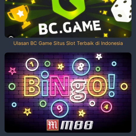
Ulasan BC Game Situs Slot Terbaik di Indonesia