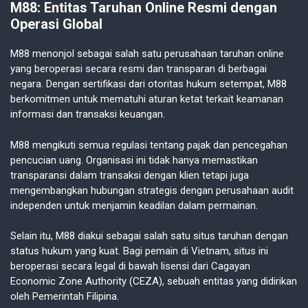
M88: Entitas Taruhan Online Resmi dengan
Operasi Global
M88 menonjol sebagai salah satu perusahaan taruhan online
yang beroperasi secara resmi dan transparan di berbagai
negara. Dengan sertifikasi dari otoritas hukum setempat, M88
berkomitmen untuk mematuhi aturan ketat terkait keamanan
informasi dan transaksi keuangan.
M88 mengikuti semua regulasi tentang pajak dan pencegahan
pencucian uang. Organisasi ini tidak hanya memastikan
transparansi dalam transaksi dengan klien tetapi juga
mengembangkan hubungan strategis dengan perusahaan audit
independen untuk menjamin keadilan dalam permainan.
Selain itu, M88 diakui sebagai salah satu situs taruhan dengan
status hukum yang kuat. Bagi pemain di Vietnam, situs ini
beroperasi secara legal di bawah lisensi dari Cagayan
Economic Zone Authority (CEZA), sebuah entitas yang didirikan
oleh Pemerintah Filipina.