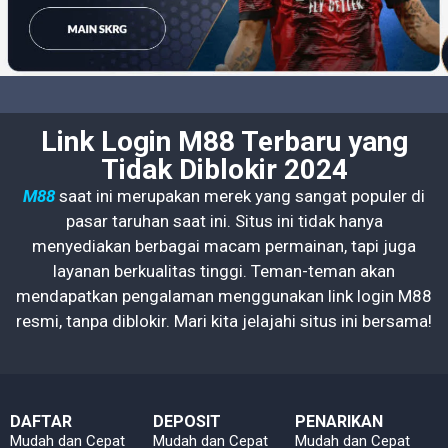
Link Login M88 Terbaru yang
Tidak Diblokir 2024
M88
saat ini merupakan merek yang sangat populer di
pasar taruhan saat ini. Situs ini tidak hanya
menyediakan berbagai macam permainan, tapi juga
layanan berkualitas tinggi. Teman-teman akan
mendapatkan pengalaman menggunakan link login M88
resmi, tanpa diblokir. Mari kita jelajahi situs ini bersama!
DAFTAR
DEPOSIT
PENARIKAN
Mudah dan Cepat
Mudah dan Cepat
Mudah dan Cepat