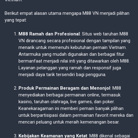
Berikut empat alasan utama mengapa M88 VN menjadi pilihan
yang tepat:
M88 Ramah dan Profesional
: Situs web taruhan M88
VN dirancang secara profesional dengan tampilan yang
menarik untuk memenuhi kebutuhan pemain Vietnam.
Antarmuka yang mudah digunakan dan berbagai fitur
bermanfaat menjadi nilai inti yang ditawarkan oleh M88.
Layanan pelanggan yang ramah dan responsif juga
menjadi daya tarik tersendiri bagi pengguna.
Produk Permainan Beragam dan Menonjol
: M88
menyediakan berbagai permainan online, termasuk
kasino, taruhan olahraga, live games, dan poker.
Keanekaragaman ini memberi pemain banyak pilihan
untuk berpartisipasi dalam permainan favorit mereka dan
mencari peluang untuk meraih kemenangan besar.
Kebijakan Keamanan yang Ketat
: M88 dikenal sebagai