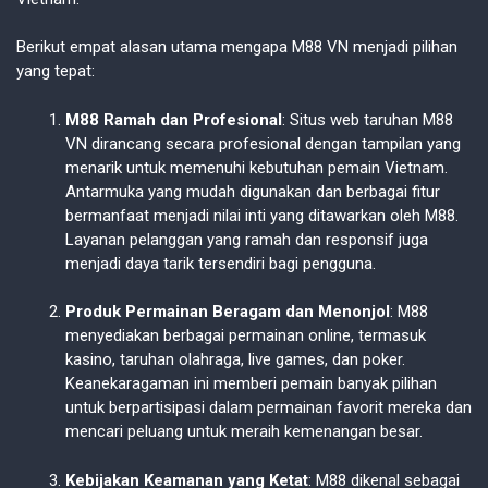
Berikut empat alasan utama mengapa M88 VN menjadi pilihan
yang tepat:
M88 Ramah dan Profesional
: Situs web taruhan M88
VN dirancang secara profesional dengan tampilan yang
menarik untuk memenuhi kebutuhan pemain Vietnam.
Antarmuka yang mudah digunakan dan berbagai fitur
bermanfaat menjadi nilai inti yang ditawarkan oleh M88.
Layanan pelanggan yang ramah dan responsif juga
menjadi daya tarik tersendiri bagi pengguna.
Produk Permainan Beragam dan Menonjol
: M88
menyediakan berbagai permainan online, termasuk
kasino, taruhan olahraga, live games, dan poker.
Keanekaragaman ini memberi pemain banyak pilihan
untuk berpartisipasi dalam permainan favorit mereka dan
mencari peluang untuk meraih kemenangan besar.
Kebijakan Keamanan yang Ketat
: M88 dikenal sebagai