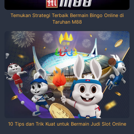
Temukan Strategi Terbaik Bermain Bingo Online di
Taruhan M88
10 Tips dan Trik Kuat untuk Bermain Judi Slot Online