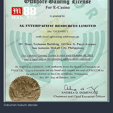
Dokumen hukum standar