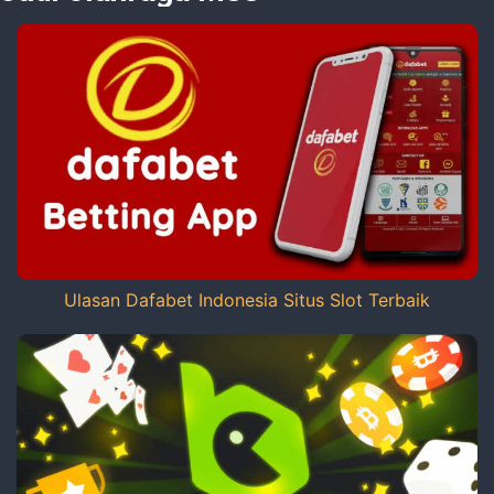
Ulasan Dafabet Indonesia Situs Slot Terbaik