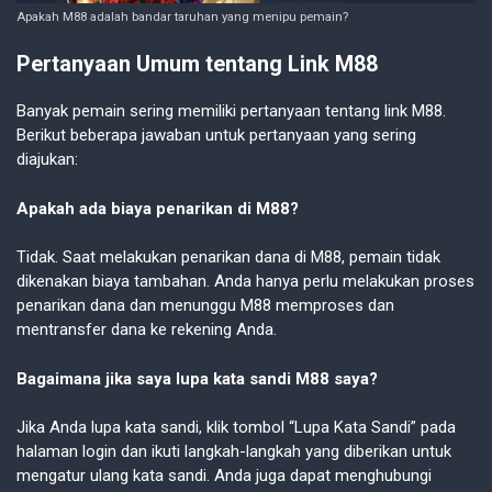
Apakah M88 adalah bandar taruhan yang menipu pemain?
Pertanyaan Umum tentang Link M88
Banyak pemain sering memiliki pertanyaan tentang link M88.
Berikut beberapa jawaban untuk pertanyaan yang sering
diajukan:
Apakah ada biaya penarikan di M88?
Tidak. Saat melakukan penarikan dana di M88, pemain tidak
dikenakan biaya tambahan. Anda hanya perlu melakukan proses
penarikan dana dan menunggu M88 memproses dan
mentransfer dana ke rekening Anda.
Bagaimana jika saya lupa kata sandi M88 saya?
Jika Anda lupa kata sandi, klik tombol “Lupa Kata Sandi” pada
halaman login dan ikuti langkah-langkah yang diberikan untuk
mengatur ulang kata sandi. Anda juga dapat menghubungi