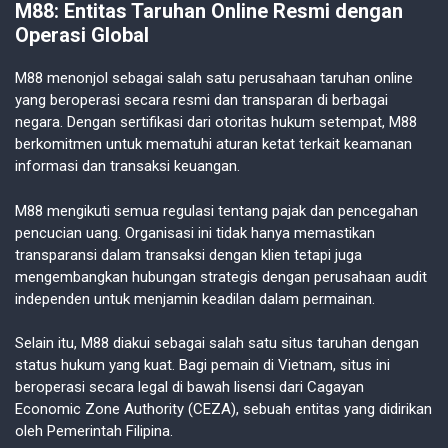
M88: Entitas Taruhan Online Resmi dengan
Operasi Global
M88 menonjol sebagai salah satu perusahaan taruhan online
yang beroperasi secara resmi dan transparan di berbagai
negara. Dengan sertifikasi dari otoritas hukum setempat, M88
berkomitmen untuk mematuhi aturan ketat terkait keamanan
informasi dan transaksi keuangan.
M88 mengikuti semua regulasi tentang pajak dan pencegahan
pencucian uang. Organisasi ini tidak hanya memastikan
transparansi dalam transaksi dengan klien tetapi juga
mengembangkan hubungan strategis dengan perusahaan audit
independen untuk menjamin keadilan dalam permainan.
Selain itu, M88 diakui sebagai salah satu situs taruhan dengan
status hukum yang kuat. Bagi pemain di Vietnam, situs ini
beroperasi secara legal di bawah lisensi dari Cagayan
Economic Zone Authority (CEZA), sebuah entitas yang didirikan
oleh Pemerintah Filipina.