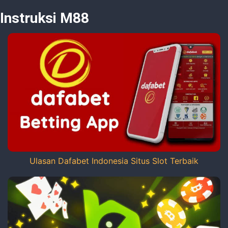
Instruksi M88
Ulasan Dafabet Indonesia Situs Slot Terbaik