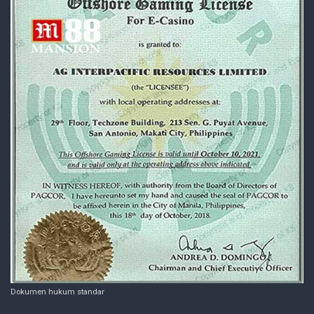
Dokumen hukum standar