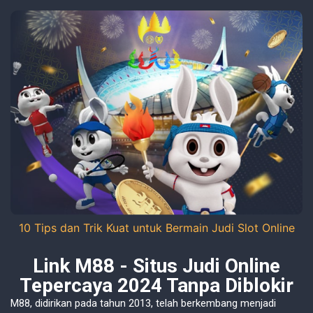
10 Tips dan Trik Kuat untuk Bermain Judi Slot Online
Link M88 - Situs Judi Online
Tepercaya 2024 Tanpa Diblokir
M88, didirikan pada tahun 2013, telah berkembang menjadi