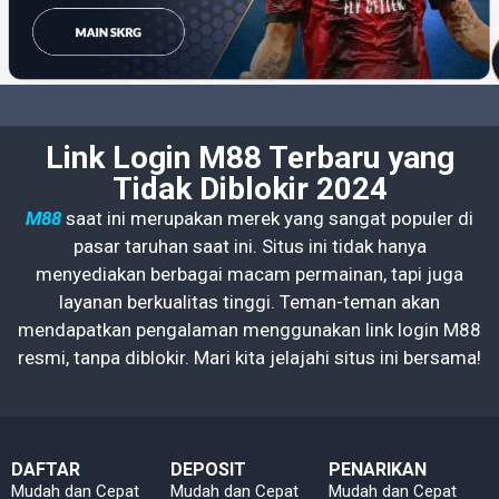
Link Login M88 Terbaru yang
Tidak Diblokir 2024
M88
saat ini merupakan merek yang sangat populer di
pasar taruhan saat ini. Situs ini tidak hanya
menyediakan berbagai macam permainan, tapi juga
layanan berkualitas tinggi. Teman-teman akan
mendapatkan pengalaman menggunakan link login M88
resmi, tanpa diblokir. Mari kita jelajahi situs ini bersama!
DAFTAR
DEPOSIT
PENARIKAN
Mudah dan Cepat
Mudah dan Cepat
Mudah dan Cepat