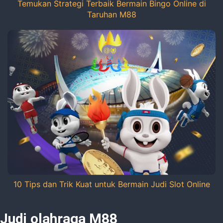
Temukan Strategi Terbaik Bermain Bingo Online di
Taruhan M88
10 Tips dan Trik Kuat untuk Bermain Judi Slot Online
Judi olahraga M88