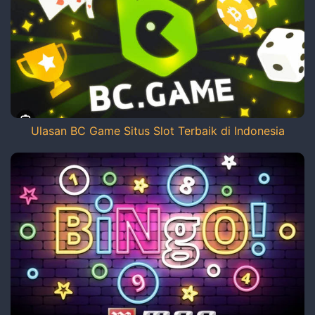
Ulasan BC Game Situs Slot Terbaik di Indonesia