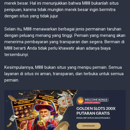
merek besar. Hal ini menunjukkan bahwa M88 bukanlah situs
penipuan, karena tidak mungkin merek besar ingin bermitra
dengan situs yang tidak jujur.
Selain itu, M88 menawarkan berbagai jenis permainan taruhan
dengan peluang menang yang tinggi. Pemain yang menang akan
menerima pembayaran yang transparan dan segera. Bermain di
M88 berarti Anda tidak perlu khawatir akan adanya biaya
tersembunyi.
Kesimpulannya, M88 bukan situs yang menipu pemain. Semua
layanan di situs ini aman, transparan, dan terbuka untuk semua
pemain.