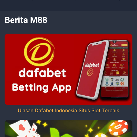
Berita M88
Ulasan Dafabet Indonesia Situs Slot Terbaik