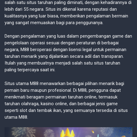
salah satu situs taruhan paling diminati, dengan kehadirannya di
lebih dari 55 negara. Situs ini dikenal karena reputasi dan
kualitasnya yang luar biasa, memberikan pengalaman bermain
yang sangat memuaskan bagi para penggunanya.
Dengan pengalaman yang luas dalam pengembangan game dan
pengelolaan operasi sesuai dengan peraturan di berbagai
negara, M88 beroperasi dengan lisensi legal untuk permainan
taruhan menarik yang dijalankan secara adil dan transparan.
Itulah yang membuatnya menjadi salah satu situs taruhan
paling terpercaya saat ini.
Situs utama M88 menawarkan berbagai pilihan menarik bagi
pemain baru maupun profesional. Di M88, pengguna dapat
menikmati beragam permainan taruhan online, termasuk
taruhan olahraga, kasino online, dan berbagai jenis game
seperti slot dan tembak ikan, yang semuanya tersedia di situs
utama M88.