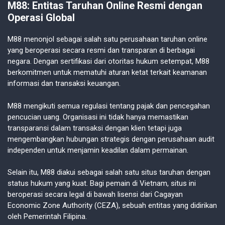
M88: Entitas Taruhan Online Resmi dengan
Operasi Global
M88 menonjol sebagai salah satu perusahaan taruhan online
yang beroperasi secara resmi dan transparan di berbagai
negara. Dengan sertifikasi dari otoritas hukum setempat, M88
berkomitmen untuk mematuhi aturan ketat terkait keamanan
informasi dan transaksi keuangan.
M88 mengikuti semua regulasi tentang pajak dan pencegahan
pencucian uang. Organisasi ini tidak hanya memastikan
transparansi dalam transaksi dengan klien tetapi juga
mengembangkan hubungan strategis dengan perusahaan audit
independen untuk menjamin keadilan dalam permainan.
Selain itu, M88 diakui sebagai salah satu situs taruhan dengan
status hukum yang kuat. Bagi pemain di Vietnam, situs ini
beroperasi secara legal di bawah lisensi dari Cagayan
Economic Zone Authority (CEZA), sebuah entitas yang didirikan
oleh Pemerintah Filipina.