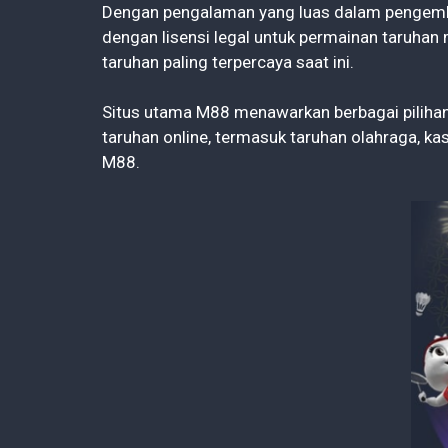
Dengan pengalaman yang luas dalam pengemba
dengan lisensi legal untuk permainan taruhan 
taruhan paling terpercaya saat ini.
Situs utama M88 menawarkan berbagai piliha
taruhan online, termasuk taruhan olahraga, ka
M88.