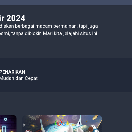
ir 2024
yediakan berbagai macam permainan, tapi juga
tanpa diblokir. Mari kita jelajahi situs ini
PENARIKAN
Mudah dan Cepat