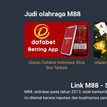
Judi olahraga M88
Ulasan Dafabet Indonesia Situs
Ulasan
Slot Terbaik
Link M88 - 
M88, didirikan pada tahun 2013, telah berkemb
ini dikenal karena reputasi dan kualitasnya