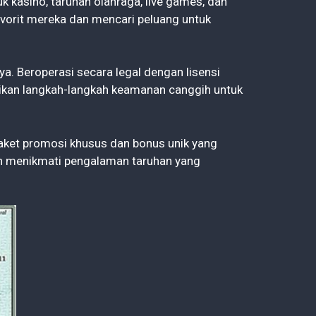
 kasino, taruhan olahraga, live games, dan
avorit mereka dan mencari peluang untuk
a. Beroperasi secara legal dengan lisensi
sikan langkah-langkah keamanan canggih untuk
aket promosi khusus dan bonus unik yang
an menikmati pengalaman taruhan yang