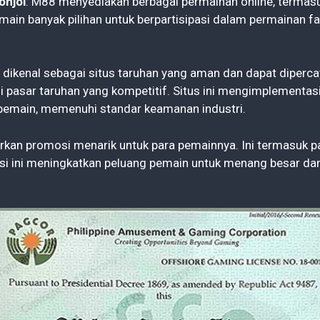
onjol
: M88 menyediakan berbagai permainan online, termasuk
ain banyak pilihan untuk berpartisipasi dalam permainan f
 dikenal sebagai situs taruhan yang aman dan dapat dipercay
di pasar taruhan yang kompetitif. Situs ini mengimplementa
 pemain, memenuhi standar keamanan industri.
kan promosi menarik untuk para pemainnya. Ini termasuk p
si ini meningkatkan peluang pemain untuk menang besar d