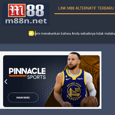
LINK M88 ALTERNATIF TERBARU 
ankan bahwa Anda sebaiknya tidak melakukan transfer dana ke rekening bank ya