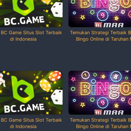
 BC Game Situs Slot Terbaik
Temukan Strategi Terbaik 
di Indonesia
Bingo Online di Taruhan
 BC Game Situs Slot Terbaik
Temukan Strategi Terbaik 
di Indonesia
Bingo Online di Taruhan