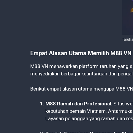
Taruh
Empat Alasan Utama Memilih M88 VN
M88 VN menawarkan platform taruhan yang seh
menyediakan berbagai keuntungan dan pengal
Berikut empat alasan utama mengapa M88 VN m
M88 Ramah dan Profesional
: Situs w
kebutuhan pemain Vietnam. Antarmuka y
Layanan pelanggan yang ramah dan resp