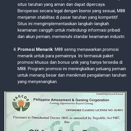
situs taruhan yang aman dan dapat dipercaya.
Beroperasi secara legal dengan lisensi yang sesuai, M88
menjamin stabilitas di pasar taruhan yang kompetitif.
Situs ini mengimplementasikan langkah-langkah
keamanan canggih untuk melindungi informasi pribadi
dan akun pemain, memenuhi standar keamanan industri.
Promosi Menarik
: M88 sering menawarkan promosi
menarik untuk para pemainnya. Ini termasuk paket
promosi khusus dan bonus unik yang hanya tersedia di
M88. Program promosi ini meningkatkan peluang pemain
untuk menang besar dan menikmati pengalaman taruhan
yang menyenangkan.