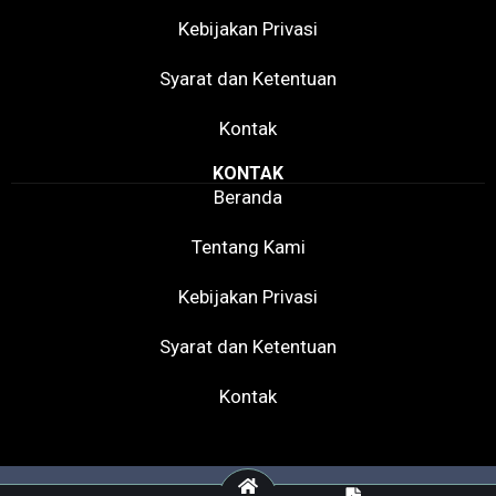
Kebijakan Privasi
Syarat dan Ketentuan
Kontak
KONTAK
Beranda
Tentang Kami
Kebijakan Privasi
Syarat dan Ketentuan
Kontak