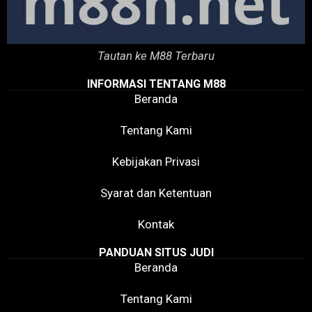
Tautan ke M88 Terbaru
INFORMASI TENTANG M88
Beranda
Tentang Kami
Kebijakan Privasi
Syarat dan Ketentuan
Kontak
PANDUAN SITUS JUDI
Beranda
Tentang Kami