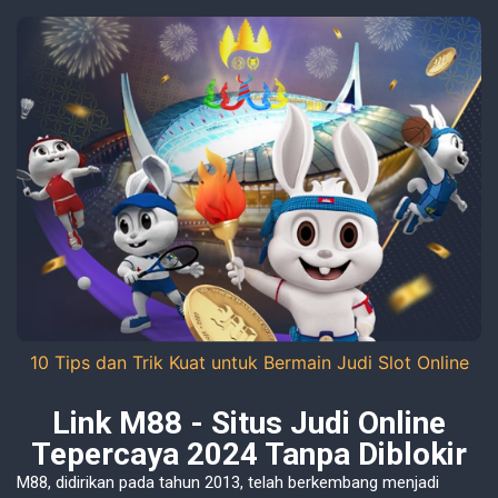
10 Tips dan Trik Kuat untuk Bermain Judi Slot Online
Link M88 - Situs Judi Online
Tepercaya 2024 Tanpa Diblokir
M88, didirikan pada tahun 2013, telah berkembang menjadi