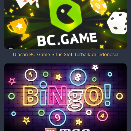
Ulasan BC Game Situs Slot Terbaik di Indonesia