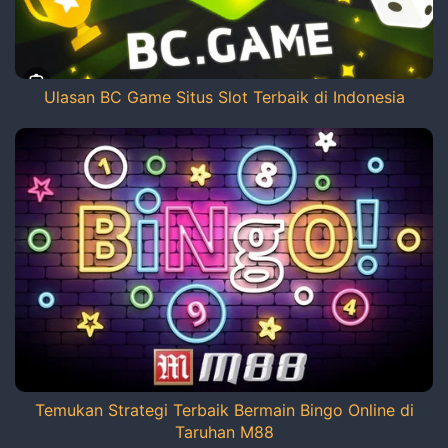
Ulasan BC Game Situs Slot Terbaik di Indonesia
Temukan Strategi Terbaik Bermain Bingo Online di
Taruhan M88