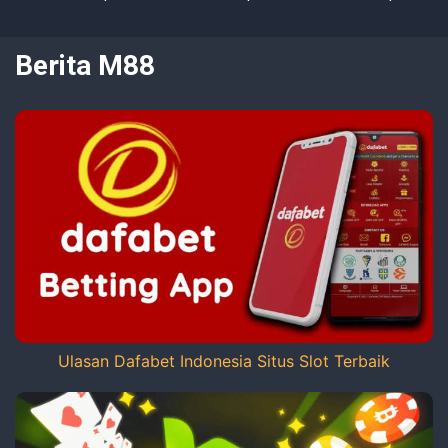
Berita M88
Ulasan Dafabet Indonesia Situs Slot Terbaik