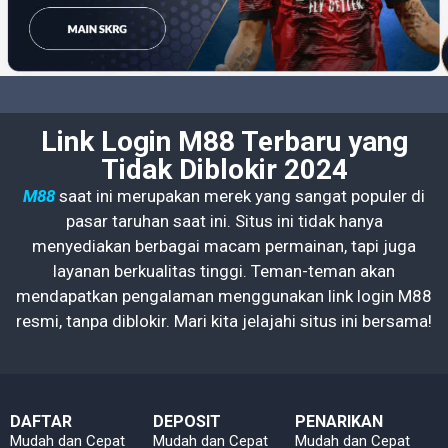
Link Login M88 Terbaru yang
Tidak Diblokir 2024
M88
saat ini merupakan merek yang sangat populer di
pasar taruhan saat ini. Situs ini tidak hanya
menyediakan berbagai macam permainan, tapi juga
layanan berkualitas tinggi. Teman-teman akan
mendapatkan pengalaman menggunakan link login M88
resmi, tanpa diblokir. Mari kita jelajahi situs ini bersama!
DAFTAR
DEPOSIT
PENARIKAN
Mudah dan Cepat
Mudah dan Cepat
Mudah dan Cepat