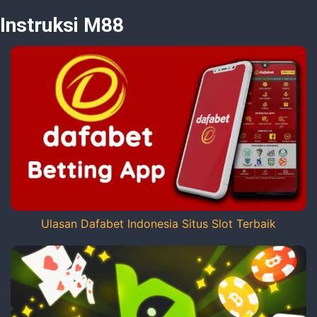
Instruksi M88
Ulasan Dafabet Indonesia Situs Slot Terbaik