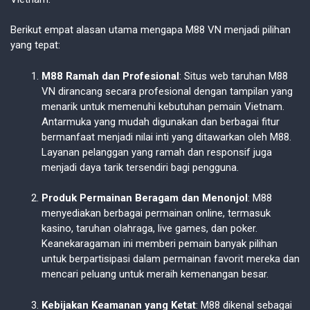
Berikut empat alasan utama mengapa M88 VN menjadi pilihan
yang tepat:
M88 Ramah dan Profesional
: Situs web taruhan M88
VN dirancang secara profesional dengan tampilan yang
menarik untuk memenuhi kebutuhan pemain Vietnam.
Antarmuka yang mudah digunakan dan berbagai fitur
bermanfaat menjadi nilai inti yang ditawarkan oleh M88.
Layanan pelanggan yang ramah dan responsif juga
menjadi daya tarik tersendiri bagi pengguna.
Produk Permainan Beragam dan Menonjol
: M88
menyediakan berbagai permainan online, termasuk
kasino, taruhan olahraga, live games, dan poker.
Keanekaragaman ini memberi pemain banyak pilihan
untuk berpartisipasi dalam permainan favorit mereka dan
mencari peluang untuk meraih kemenangan besar.
Kebijakan Keamanan yang Ketat
: M88 dikenal sebagai