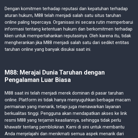
Dengan komitmen terhadap reputasi dan kepatuhan terhadap
aturan hukum, M88 telah menjadi salah satu situs taruhan
online paling tepercaya. Organisasi ini secara rutin memperbarui
informasi tentang ketentuan hukum dan berkomitmen terhadap
klien untuk mempertahankan reputasinya. Oleh karena itu, tidak
mengherankan jika M88 menjadi salah satu dari sedikit entitas
taruhan online yang banyak disukai saat ini.
M88: Merajai Dunia Taruhan dengan
Pengalaman Luar Biasa
M88 saat ini telah menjadi merek dominan di pasar taruhan
online. Platform ini tidak hanya menyuguhkan berbagai macam
permainan yang menarik, tetapi juga menawarkan layanan
berkualitas tinggi. Pengguna akan mendapatkan akses ke link
resmi M88 yang terjamin keasliannya, sehingga tidak perlu
khawatir tentang pemblokiran. Kami di sini untuk membantu
Anda menjelajahi dan menikmati semua aspek menarik dari