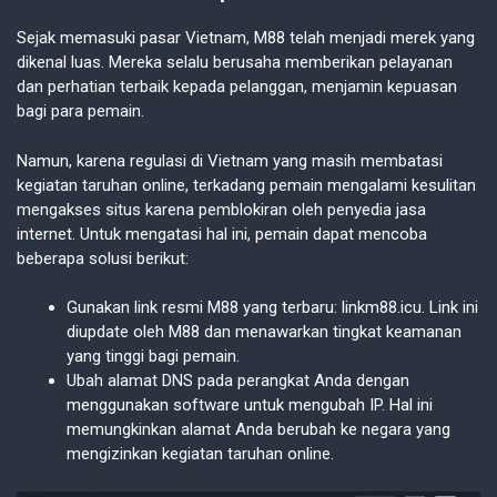
Sejak memasuki pasar Vietnam, M88 telah menjadi merek yang
dikenal luas. Mereka selalu berusaha memberikan pelayanan
dan perhatian terbaik kepada pelanggan, menjamin kepuasan
bagi para pemain.
Namun, karena regulasi di Vietnam yang masih membatasi
kegiatan taruhan online, terkadang pemain mengalami kesulitan
mengakses situs karena pemblokiran oleh penyedia jasa
internet. Untuk mengatasi hal ini, pemain dapat mencoba
beberapa solusi berikut:
Gunakan link resmi M88 yang terbaru: linkm88.icu. Link ini
diupdate oleh M88 dan menawarkan tingkat keamanan
yang tinggi bagi pemain.
Ubah alamat DNS pada perangkat Anda dengan
menggunakan software untuk mengubah IP. Hal ini
memungkinkan alamat Anda berubah ke negara yang
mengizinkan kegiatan taruhan online.