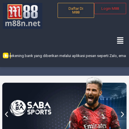
Daftar Di
Login M88
M88
 melalui aplikasi pesan seperti Zalo, email, atau yang diiklankan di akun m