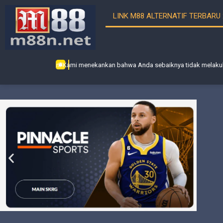
LINK M88 ALTERNATIF TERBARU 
nkan bahwa Anda sebaiknya tidak melakukan transfer dana ke rekening bank yan