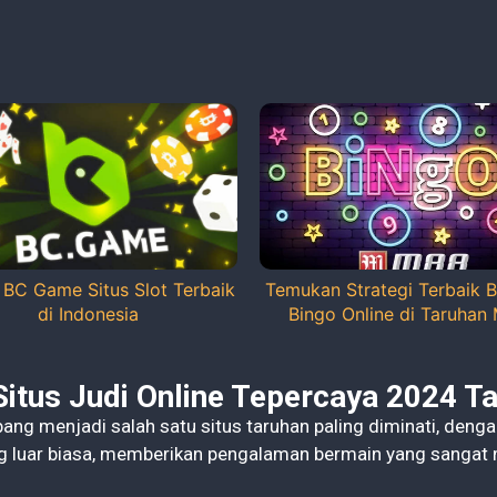
 BC Game Situs Slot Terbaik
Temukan Strategi Terbaik 
di Indonesia
Bingo Online di Taruhan
Situs Judi Online Tepercaya 2024 Ta
ang menjadi salah satu situs taruhan paling diminati, dengan
 yang luar biasa, memberikan pengalaman bermain yang sang