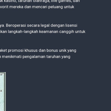
 kasino, taruhan olahraga, live games, dan
avorit mereka dan mencari peluang untuk
a. Beroperasi secara legal dengan lisensi
sikan langkah-langkah keamanan canggih untuk
aket promosi khusus dan bonus unik yang
an menikmati pengalaman taruhan yang