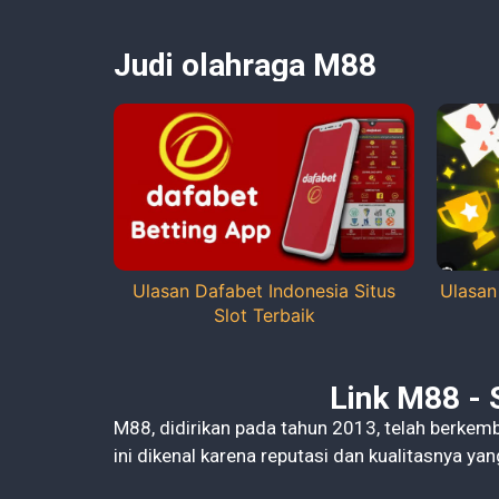
Judi olahraga M88
Ulasan Dafabet Indonesia Situs
Ulasan
Slot Terbaik
Link M88 - 
M88, didirikan pada tahun 2013, telah berkemb
ini dikenal karena reputasi dan kualitasnya