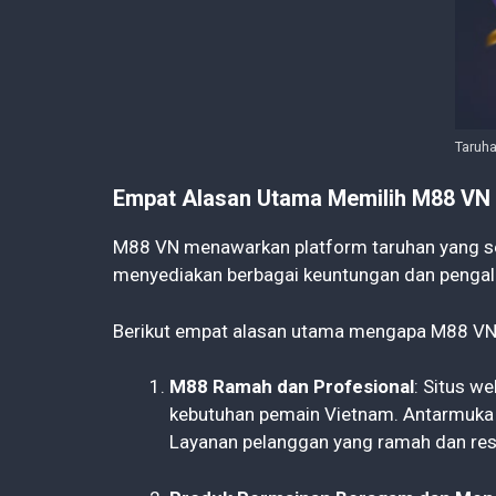
Taruh
Empat Alasan Utama Memilih M88 VN
M88 VN menawarkan platform taruhan yang seh
menyediakan berbagai keuntungan dan pengal
Berikut empat alasan utama mengapa M88 VN m
M88 Ramah dan Profesional
: Situs w
kebutuhan pemain Vietnam. Antarmuka y
Layanan pelanggan yang ramah dan resp