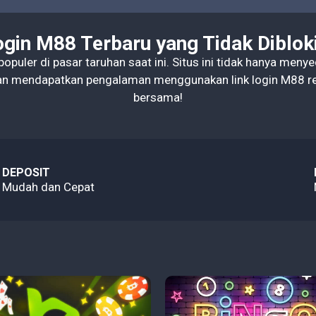
ogin M88 Terbaru yang Tidak Diblok
opuler di pasar taruhan saat ini. Situs ini tidak hanya men
n mendapatkan pengalaman menggunakan link login M88 resmi, 
bersama!
DEPOSIT
Mudah dan Cepat