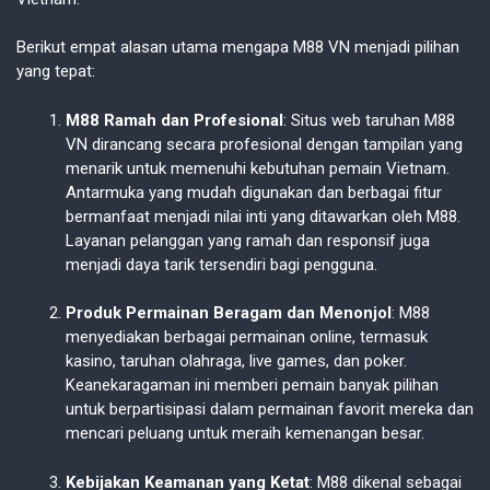
Berikut empat alasan utama mengapa M88 VN menjadi pilihan
yang tepat:
M88 Ramah dan Profesional
: Situs web taruhan M88
VN dirancang secara profesional dengan tampilan yang
menarik untuk memenuhi kebutuhan pemain Vietnam.
Antarmuka yang mudah digunakan dan berbagai fitur
bermanfaat menjadi nilai inti yang ditawarkan oleh M88.
Layanan pelanggan yang ramah dan responsif juga
menjadi daya tarik tersendiri bagi pengguna.
Produk Permainan Beragam dan Menonjol
: M88
menyediakan berbagai permainan online, termasuk
kasino, taruhan olahraga, live games, dan poker.
Keanekaragaman ini memberi pemain banyak pilihan
untuk berpartisipasi dalam permainan favorit mereka dan
mencari peluang untuk meraih kemenangan besar.
Kebijakan Keamanan yang Ketat
: M88 dikenal sebagai