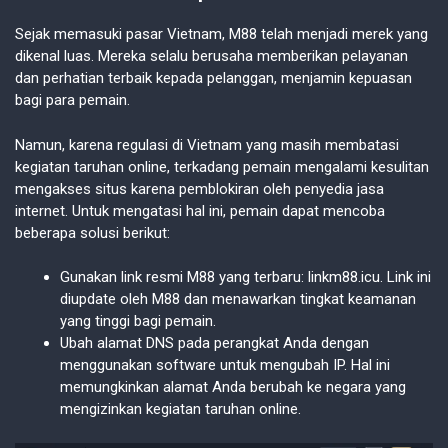
Sejak memasuki pasar Vietnam, M88 telah menjadi merek yang
dikenal luas. Mereka selalu berusaha memberikan pelayanan
dan perhatian terbaik kepada pelanggan, menjamin kepuasan
bagi para pemain.
Namun, karena regulasi di Vietnam yang masih membatasi
kegiatan taruhan online, terkadang pemain mengalami kesulitan
mengakses situs karena pemblokiran oleh penyedia jasa
internet. Untuk mengatasi hal ini, pemain dapat mencoba
beberapa solusi berikut:
Gunakan link resmi M88 yang terbaru: linkm88.icu. Link ini
diupdate oleh M88 dan menawarkan tingkat keamanan
yang tinggi bagi pemain.
Ubah alamat DNS pada perangkat Anda dengan
menggunakan software untuk mengubah IP. Hal ini
memungkinkan alamat Anda berubah ke negara yang
mengizinkan kegiatan taruhan online.