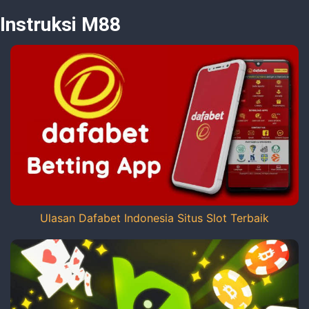
Instruksi M88
Ulasan Dafabet Indonesia Situs Slot Terbaik