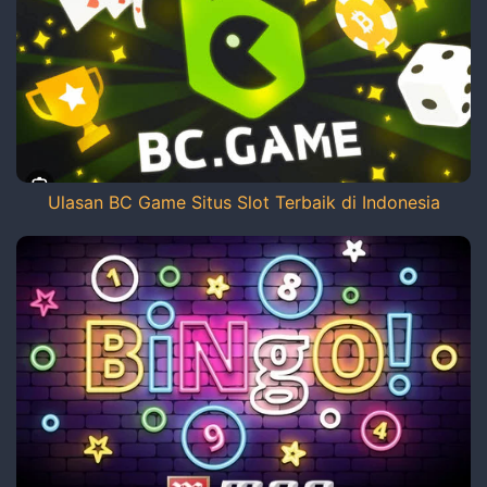
Ulasan BC Game Situs Slot Terbaik di Indonesia