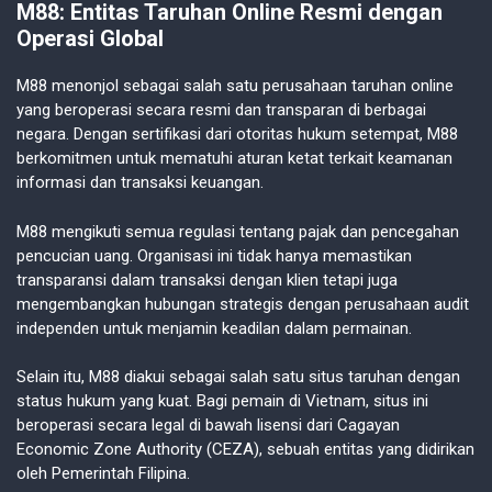
M88: Entitas Taruhan Online Resmi dengan
Operasi Global
M88 menonjol sebagai salah satu perusahaan taruhan online
yang beroperasi secara resmi dan transparan di berbagai
negara. Dengan sertifikasi dari otoritas hukum setempat, M88
berkomitmen untuk mematuhi aturan ketat terkait keamanan
informasi dan transaksi keuangan.
M88 mengikuti semua regulasi tentang pajak dan pencegahan
pencucian uang. Organisasi ini tidak hanya memastikan
transparansi dalam transaksi dengan klien tetapi juga
mengembangkan hubungan strategis dengan perusahaan audit
independen untuk menjamin keadilan dalam permainan.
Selain itu, M88 diakui sebagai salah satu situs taruhan dengan
status hukum yang kuat. Bagi pemain di Vietnam, situs ini
beroperasi secara legal di bawah lisensi dari Cagayan
Economic Zone Authority (CEZA), sebuah entitas yang didirikan
oleh Pemerintah Filipina.