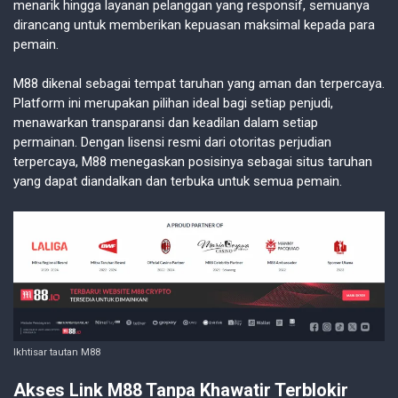
menarik hingga layanan pelanggan yang responsif, semuanya
dirancang untuk memberikan kepuasan maksimal kepada para
pemain.
M88 dikenal sebagai tempat taruhan yang aman dan terpercaya.
Platform ini merupakan pilihan ideal bagi setiap penjudi,
menawarkan transparansi dan keadilan dalam setiap
permainan. Dengan lisensi resmi dari otoritas perjudian
terpercaya, M88 menegaskan posisinya sebagai situs taruhan
yang dapat diandalkan dan terbuka untuk semua pemain.
Ikhtisar tautan M88
Akses Link M88 Tanpa Khawatir Terblokir