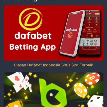
Ulasan Dafabet Indonesia Situs Slot Terbaik