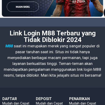
Link Login M88 Terbaru yang
Tidak Diblokir 2024
M88
saat ini merupakan merek yang sangat populer di
pasar taruhan saat ini. Situs ini tidak hanya
menyediakan berbagai macam permainan, tapi juga
layanan berkualitas tinggi. Teman-teman akan
mendapatkan pengalaman menggunakan link login M88
resmi, tanpa diblokir. Mari kita jelajahi situs ini bersama!
DAFTAR
DEPOSIT
PENARIKAN
Mudah dan Cepat
Mudah dan Cepat
Mudah dan Cepat