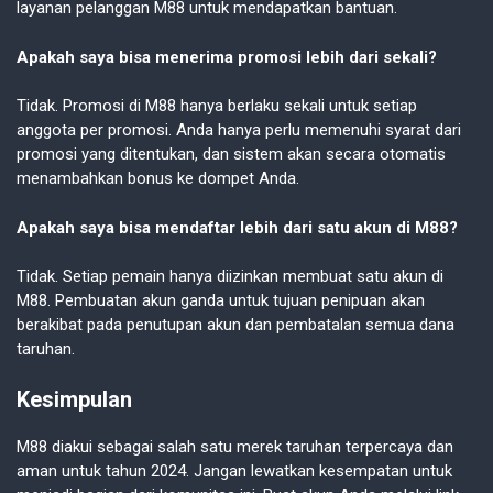
layanan pelanggan M88 untuk mendapatkan bantuan.
Apakah saya bisa menerima promosi lebih dari sekali?
Tidak. Promosi di M88 hanya berlaku sekali untuk setiap
anggota per promosi. Anda hanya perlu memenuhi syarat dari
promosi yang ditentukan, dan sistem akan secara otomatis
menambahkan bonus ke dompet Anda.
Apakah saya bisa mendaftar lebih dari satu akun di M88?
Tidak. Setiap pemain hanya diizinkan membuat satu akun di
M88. Pembuatan akun ganda untuk tujuan penipuan akan
berakibat pada penutupan akun dan pembatalan semua dana
taruhan.
Kesimpulan
M88 diakui sebagai salah satu merek taruhan terpercaya dan
aman untuk tahun 2024. Jangan lewatkan kesempatan untuk