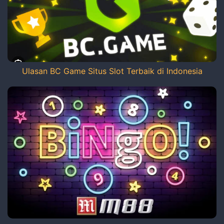
Ulasan BC Game Situs Slot Terbaik di Indonesia