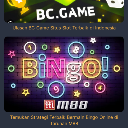
Ulasan BC Game Situs Slot Terbaik di Indonesia
Temukan Strategi Terbaik Bermain Bingo Online di
Taruhan M88