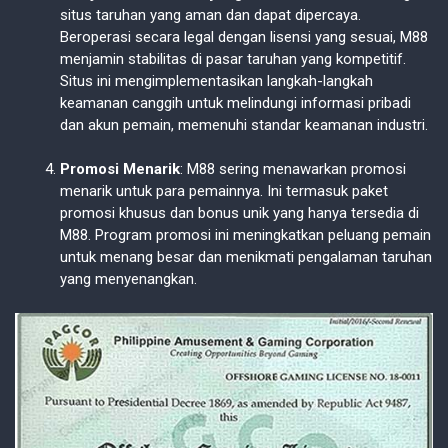
situs taruhan yang aman dan dapat dipercaya.
Beroperasi secara legal dengan lisensi yang sesuai, M88
menjamin stabilitas di pasar taruhan yang kompetitif.
Situs ini mengimplementasikan langkah-langkah
keamanan canggih untuk melindungi informasi pribadi
dan akun pemain, memenuhi standar keamanan industri.
Promosi Menarik
: M88 sering menawarkan promosi
menarik untuk para pemainnya. Ini termasuk paket
promosi khusus dan bonus unik yang hanya tersedia di
M88. Program promosi ini meningkatkan peluang pemain
untuk menang besar dan menikmati pengalaman taruhan
yang menyenangkan.