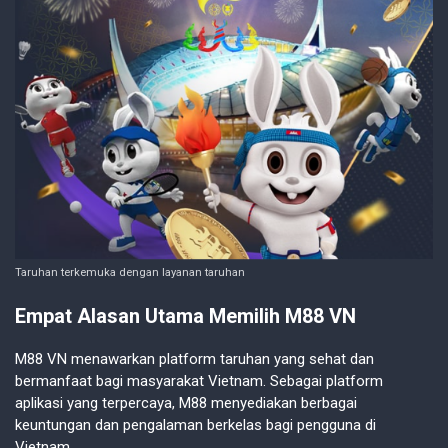
Taruhan terkemuka dengan layanan taruhan
Empat Alasan Utama Memilih M88 VN
M88 VN menawarkan platform taruhan yang sehat dan
bermanfaat bagi masyarakat Vietnam. Sebagai platform
aplikasi yang terpercaya, M88 menyediakan berbagai
keuntungan dan pengalaman berkelas bagi pengguna di
Vietnam.