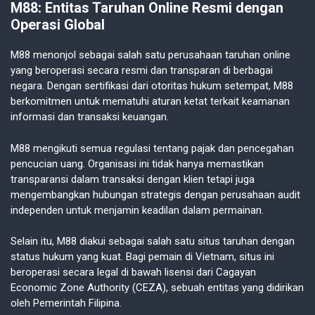
M88: Entitas Taruhan Online Resmi dengan
Operasi Global
M88 menonjol sebagai salah satu perusahaan taruhan online
yang beroperasi secara resmi dan transparan di berbagai
negara. Dengan sertifikasi dari otoritas hukum setempat, M88
berkomitmen untuk mematuhi aturan ketat terkait keamanan
informasi dan transaksi keuangan.
M88 mengikuti semua regulasi tentang pajak dan pencegahan
pencucian uang. Organisasi ini tidak hanya memastikan
transparansi dalam transaksi dengan klien tetapi juga
mengembangkan hubungan strategis dengan perusahaan audit
independen untuk menjamin keadilan dalam permainan.
Selain itu, M88 diakui sebagai salah satu situs taruhan dengan
status hukum yang kuat. Bagi pemain di Vietnam, situs ini
beroperasi secara legal di bawah lisensi dari Cagayan
Economic Zone Authority (CEZA), sebuah entitas yang didirikan
oleh Pemerintah Filipina.