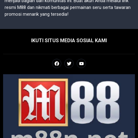
menjadi bagian dari komunitas ini. Buat akun Anda melalui link
resmi M88 dan nikmati berbagai permainan seru serta tawaran
promosi menarik yang tersedia!
IKUTI SITUS MEDIA SOSIAL KAMI