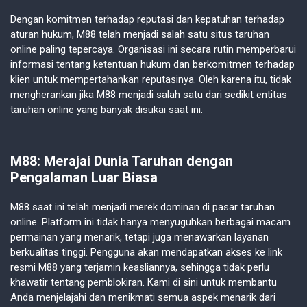
Dengan komitmen terhadap reputasi dan kepatuhan terhadap
aturan hukum, M88 telah menjadi salah satu situs taruhan
online paling tepercaya. Organisasi ini secara rutin memperbarui
informasi tentang ketentuan hukum dan berkomitmen terhadap
klien untuk mempertahankan reputasinya. Oleh karena itu, tidak
mengherankan jika M88 menjadi salah satu dari sedikit entitas
taruhan online yang banyak disukai saat ini.
M88: Merajai Dunia Taruhan dengan
Pengalaman Luar Biasa
M88 saat ini telah menjadi merek dominan di pasar taruhan
online. Platform ini tidak hanya menyuguhkan berbagai macam
permainan yang menarik, tetapi juga menawarkan layanan
berkualitas tinggi. Pengguna akan mendapatkan akses ke link
resmi M88 yang terjamin keasliannya, sehingga tidak perlu
khawatir tentang pemblokiran. Kami di sini untuk membantu
Anda menjelajahi dan menikmati semua aspek menarik dari