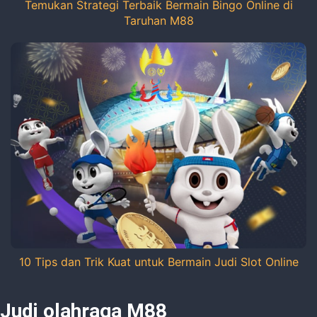
Temukan Strategi Terbaik Bermain Bingo Online di
Taruhan M88
10 Tips dan Trik Kuat untuk Bermain Judi Slot Online
Judi olahraga M88