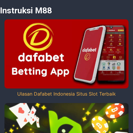
Instruksi M88
Ulasan Dafabet Indonesia Situs Slot Terbaik