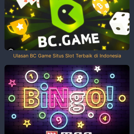
Ulasan BC Game Situs Slot Terbaik di Indonesia