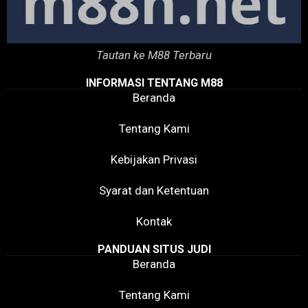
Tautan ke M88 Terbaru
INFORMASI TENTANG M88
Beranda
Tentang Kami
Kebijakan Privasi
Syarat dan Ketentuan
Kontak
PANDUAN SITUS JUDI
Beranda
Tentang Kami