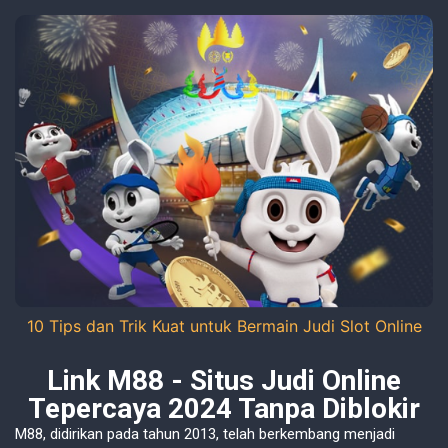
10 Tips dan Trik Kuat untuk Bermain Judi Slot Online
Link M88 - Situs Judi Online
Tepercaya 2024 Tanpa Diblokir
M88, didirikan pada tahun 2013, telah berkembang menjadi