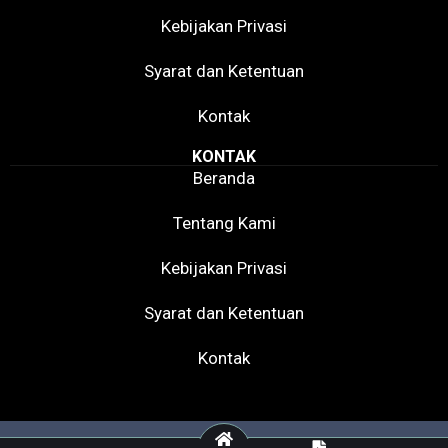
Kebijakan Privasi
Syarat dan Ketentuan
Kontak
KONTAK
Beranda
Tentang Kami
Kebijakan Privasi
Syarat dan Ketentuan
Kontak