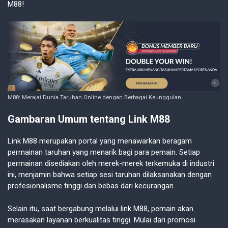
M88!
M88: Merajai Dunia Taruhan Online dengan Berbagai Keunggulan
Gambaran Umum tentang Link M88
Link M88 merupakan portal yang menawarkan beragam
permainan taruhan yang menarik bagi para pemain. Setiap
permainan disediakan oleh merek-merek terkemuka di industri
ini, menjamin bahwa setiap sesi taruhan dilaksanakan dengan
profesionalisme tinggi dan bebas dari kecurangan.
Selain itu, saat bergabung melalui link M88, pemain akan
merasakan layanan berkualitas tinggi. Mulai dari promosi