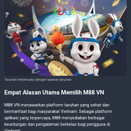
Taruhan terkemuka dengan layanan taruhan
Empat Alasan Utama Memilih M88 VN
M88 VN menawarkan platform taruhan yang sehat dan
bermanfaat bagi masyarakat Vietnam. Sebagai platform
aplikasi yang terpercaya, M88 menyediakan berbagai
keuntungan dan pengalaman berkelas bagi pengguna di
Vietnam.