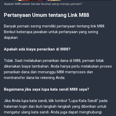
Apakah M88 adalah bandar taruhan yang menipu pemain?
Pertanyaan Umum tentang Link M88
Banyak pemain sering memiliki pertanyaan tentang link M88.
Berikut beberapa jawaban untuk pertanyaan yang sering
diajukan:
Apakah ada biaya penarikan di M88?
Tidak. Saat melakukan penarikan dana di M88, pemain tidak
dikenakan biaya tambahan. Anda hanya perlu melakukan proses
penarikan dana dan menunggu M88 memproses dan
mentransfer dana ke rekening Anda.
Bagaimana jika saya lupa kata sandi M88 saya?
Jika Anda lupa kata sandi, klik tombol “Lupa Kata Sandi” pada
halaman login dan ikuti langkah-langkah yang diberikan untuk
mengatur ulang kata sandi. Anda juga dapat menghubungi