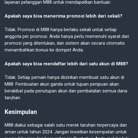
layanan pelanggan M88 untuk mendapatkan bantuan.
Apakah saya bisa menerima promosi lebih dari sekali?
Tidak. Promosi di M88 hanya berlaku sekali untuk setiap
anggota per promosi. Anda hanya perlu memenuhi syarat dari
promosi yang ditentukan, dan sistem akan secara otomatis
menambahkan bonus ke dompet Anda.
Apakah saya bisa mendaftar lebih dari satu akun di M88?
Tidak. Setiap pemain hanya diizinkan membuat satu akun di
M88. Pembuatan akun ganda untuk tujuan penipuan akan
berakibat pada penutupan akun dan pembatalan semua dana
taruhan.
Kesimpulan
M88 diakui sebagai salah satu merek taruhan terpercaya dan
aman untuk tahun 2024. Jangan lewatkan kesempatan untuk