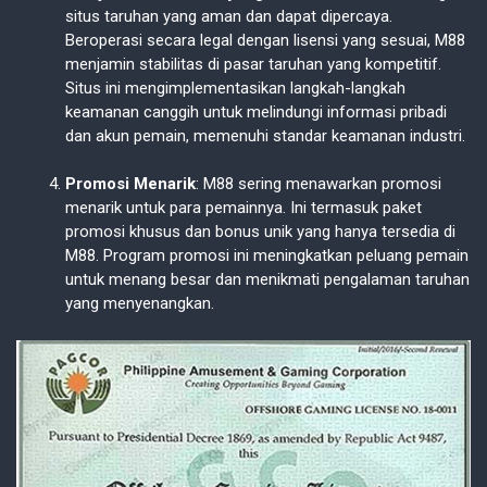
situs taruhan yang aman dan dapat dipercaya.
Beroperasi secara legal dengan lisensi yang sesuai, M88
menjamin stabilitas di pasar taruhan yang kompetitif.
Situs ini mengimplementasikan langkah-langkah
keamanan canggih untuk melindungi informasi pribadi
dan akun pemain, memenuhi standar keamanan industri.
Promosi Menarik
: M88 sering menawarkan promosi
menarik untuk para pemainnya. Ini termasuk paket
promosi khusus dan bonus unik yang hanya tersedia di
M88. Program promosi ini meningkatkan peluang pemain
untuk menang besar dan menikmati pengalaman taruhan
yang menyenangkan.