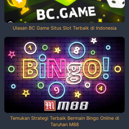
Ulasan BC Game Situs Slot Terbaik di Indonesia
Temukan Strategi Terbaik Bermain Bingo Online di
Taruhan M88