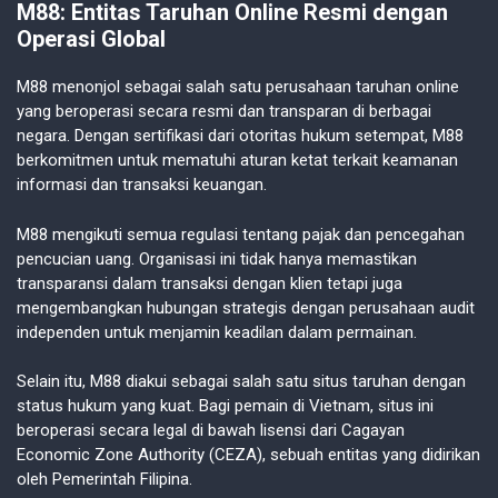
M88: Entitas Taruhan Online Resmi dengan
Operasi Global
M88 menonjol sebagai salah satu perusahaan taruhan online
yang beroperasi secara resmi dan transparan di berbagai
negara. Dengan sertifikasi dari otoritas hukum setempat, M88
berkomitmen untuk mematuhi aturan ketat terkait keamanan
informasi dan transaksi keuangan.
M88 mengikuti semua regulasi tentang pajak dan pencegahan
pencucian uang. Organisasi ini tidak hanya memastikan
transparansi dalam transaksi dengan klien tetapi juga
mengembangkan hubungan strategis dengan perusahaan audit
independen untuk menjamin keadilan dalam permainan.
Selain itu, M88 diakui sebagai salah satu situs taruhan dengan
status hukum yang kuat. Bagi pemain di Vietnam, situs ini
beroperasi secara legal di bawah lisensi dari Cagayan
Economic Zone Authority (CEZA), sebuah entitas yang didirikan
oleh Pemerintah Filipina.