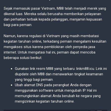
Sejak memasuki pasar Vietnam, M88 telah menjadi merek yang
dikenal luas. Mereka selalu berusaha memberikan pelayanan
dan perhatian terbaik kepada pelanggan, menjamin kepuasan
bagi para pemain.
Namun, karena regulasi di Vietnam yang masih membatasi
kegiatan taruhan online, terkadang pemain mengalami kesulitan
mengakses situs karena pemblokiran oleh penyedia jasa
internet. Untuk mengatasi hal ini, pemain dapat mencoba
beberapa solusi berikut:
Gunakan link resmi M88 yang terbaru: linkm88.icu. Link ini
diupdate oleh M88 dan menawarkan tingkat keamanan
yang tinggi bagi pemain.
Ubah alamat DNS pada perangkat Anda dengan
menggunakan software untuk mengubah IP. Hal ini
memungkinkan alamat Anda berubah ke negara yang
mengizinkan kegiatan taruhan online.